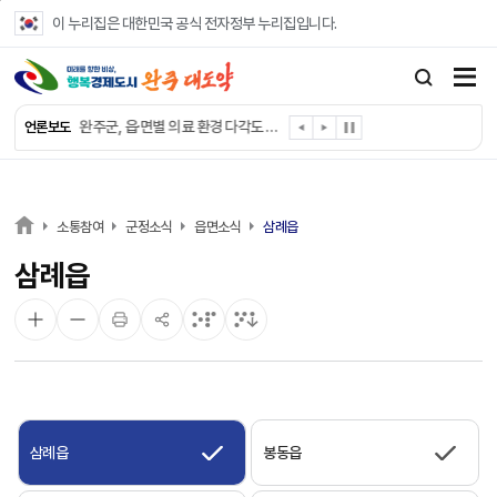
본문 바로가기
이 누리집은 대한민국 공식 전자정부 누리집입니다.
완주군, ‘수의계약 총량제’ 개편 운영
완주군 청소년, 초록우산 지원으로 치과 치료
완주군, 읍·면별 의료 환경 다각도 진단한다
언론보도
완주군, 모바일 헬스케어 “내 건강 변화 직접 확인”
완주군 “여름휴가철 청소년 안전 지킨다”
완주 청소년, 삼성 임직원 만나 미래 진로 그린다
전북은행, 완주군에 ‘시원키트’ 60세트 기탁
소통참여
군정소식
읍면소식
삼례읍
㈜새눈, 완주군에 성금 1,000만 원 기탁
삼례읍
완주 봉동읍, 희망나눔가게·행복빨래방 만족도 조사
유희태 완주군수, 친환경 농업인 현장 목소리 경청
삼례읍
봉동읍