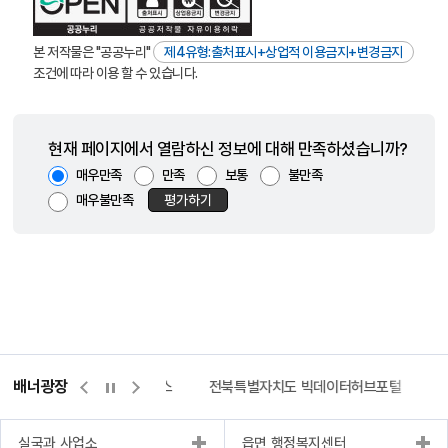
본 저작물은 "공공누리"
제4유형:출처표시+상업적 이용금지+변경금지
조건에 따라 이용 할 수 있습니다.
현재 페이지에서 열람하신 정보에 대해 만족하셨습니까?
매우만족
만족
보통
불만족
매우불만족
평가하기
배너광장
측량바로처리센터
위택스
전북특별자치도 빅데이터허브포털
실국과 사업소
읍면 행정복지센터