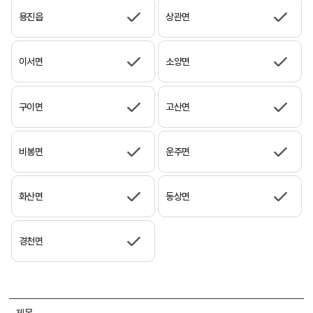
용진읍
상관면
이서면
소양면
구이면
고산면
비봉면
운주면
화산면
동상면
경천면