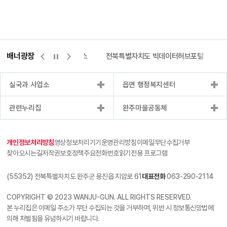
배너광장
측량바로처리센터
위택스
전북특별자치도 빅데이터허브포털
실국과 사업소
읍면 행정복지센터
관련누리집
완주마을공동체
개인정보처리방침
영상정보처리기기운영관리방침
이메일무단수집거부
찾아오시는길
저작권보호정책
주요전화번호
읽기전용 프로그램
(55352) 전북특별자치도 완주군 용진읍 지암로 61
대표전화
063-290-2114
COPYRIGHT © 2023 WANJU-GUN. ALL RIGHTS RESERVED.
본 누리집은 이메일 주소가 무단 수집되는 것을 거부하며, 위반 시 정보통신망법에
의해 처벌됨을 유념하시기 바랍니다.