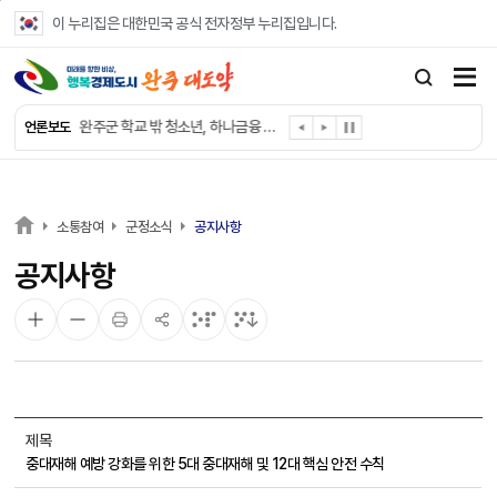
본문 바로가기
이 누리집은 대한민국 공식 전자정부 누리집입니다.
완주군, 파크골프장 운영 정비… “공정한 환경 조성”
완주 이서면, 홀몸 남성 위한 ‘이서천사 요리교실’
완주군 학교 밖 청소년, 하나금융 장학생 최종 선발
언론보도
완주군 청소년 여름방학 맞아 “내 손으로 뚝딱”
완주군 상관면, 악성 민원 현장 대응력 강화
완주 삼례수소에너지고, 취약계층 조명 교체 봉사
완주군, 서울대생과 함께하는 ‘청소년 진로드림캠프’ 참가
소통참여
군정소식
공지사항
완주시니어클럽, 보건복지부 노인일자리 ‘우수 기관’
공지사항
완주군, 영양플러스 보충식품 공급업체 위생·안전 강화
완주군청 여자 레슬링팀, 전국대회 선수 전원 금메달
제목
중대재해 예방 강화를 위한 5대 중대재해 및 12대 핵심 안전 수칙