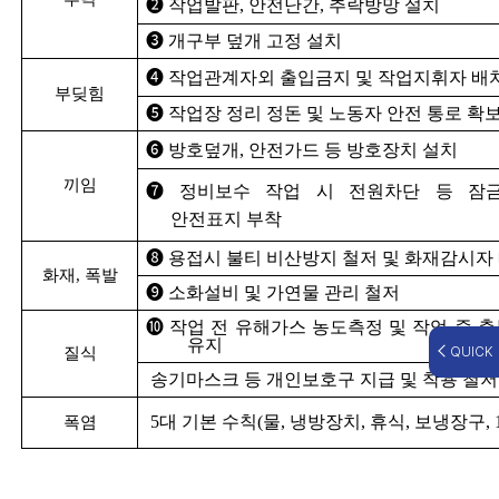
➋ 작업발판, 안전난간, 추락방망 설치
➌ 개구부 덮개 고정 설치
➍ 작업관계자외 출입금지 및 작업지휘자 배
부딪힘
➎ 작업장 정리 정돈 및 노동자 안전 통로 확
➏ 방호덮개, 안전가드 등 방호장치 설치
끼임
➐ 정비보수 작업 시 전원차단 등 잠
안전표지 부착
➑ 용접시 불티 비산방지 철저 및 화재감시자
화재, 폭발
➒ 소화설비 및 가연물 관리 철저
➓ 작업 전 유해가스 농도측정 및 작업 중 
유지
QUICK
질식
송기마스크 등 개인보호구 지급 및 착용 철저
5대 기본 수칙(물, 냉방장치, 휴식, 보냉장구, 
폭염