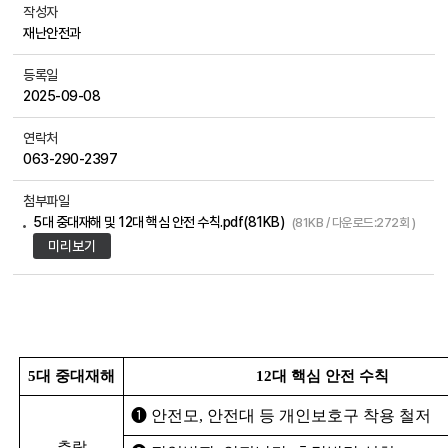
작성자
재난안전과
등록일
2025-09-08
연락처
063-290-2397
첨부파일
5대 중대재해 및 12대 핵심 안전 수칙.pdf(81KB)
(81KB / 다운로드:272회 )
미리보기
5대 중대재해
12대 핵심 안전 수칙
➊ 안전모, 안전대 등 개인보호구 착용 철저
추락