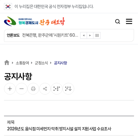
본문 바로가기
이 누리집은 대한민국 공식 전자정부 누리집입니다.
완주군 “여름휴가철 청소년 안전 지킨다”
완주 청소년, 삼성 임직원 만나 미래 진로 그린다
전북은행, 완주군에 ‘시원키트’ 60세트 기탁
언론보도
㈜새눈, 완주군에 성금 1,000만 원 기탁
완주 봉동읍, 희망나눔가게·행복빨래방 만족도 조사
유희태 완주군수, 친환경 농업인 현장 목소리 경청
완주 미래라이온스, 경로당 냉장고 후원
소통참여
군정소식
공지사항
“일터에서 찾은 자신감” 완주군 장애인일자리 활발
공지사항
완주군, 파크골프장 운영 정비… “공정한 환경 조성”
완주 이서면, 홀몸 남성 위한 ‘이서천사 요리교실’
제목
2026년도 음식점 미세먼지·악취 방지시설 설치 지원사업 수요조사