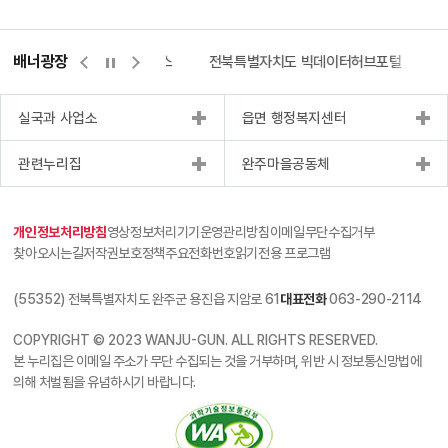
배너광장
측량바로처리센터
위택스
전북특별자치도 빅데이터허브포털
실국과 사업소
읍면 행정복지센터
관련누리집
완주마을공동체
개인정보처리방침
영상정보처리기기운영관리방침
이메일무단수집거부
찾아오시는길
저작권보호정책
주요전화번호
읽기전용 프로그램
(55352) 전북특별자치도 완주군 용진읍 지암로 61
대표전화
063-290-2114
COPYRIGHT © 2023 WANJU-GUN. ALL RIGHTS RESERVED.
본 누리집은 이메일 주소가 무단 수집되는 것을 거부하며, 위반 시 정보통신망법에
의해 처벌됨을 유념하시기 바랍니다.