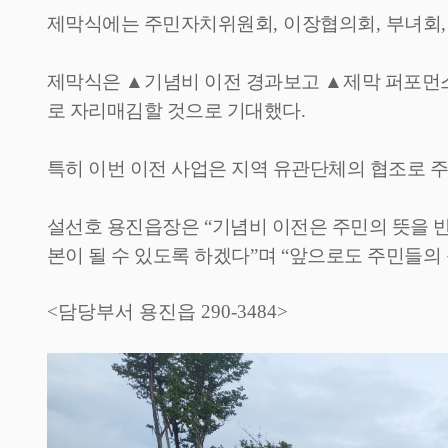
제막식에는 주민자치위원회
,
이장협의회
,
부녀회
제막식은
▲
기념비 이전 경과보고
▲
제막 퍼포먼
로 자리매김할 것으로 기대했다
.
특히 이번 이전 사업은 지역 유관단체의 협조로 
설선호 용진읍장은
“
기념비 이전은 주민의 뜻을 
본이 될 수 있도록 하겠다
”
며
“
앞으로도 주민들의 
<담당부서 용진읍 290-3484>