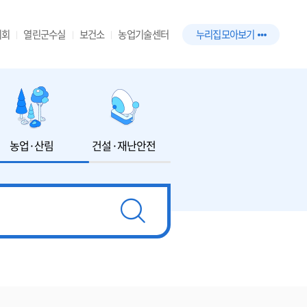
의회
열린군수실
보건소
농업기술센터
누리집 모아보기
농업·산림
건설·재난안전
환경