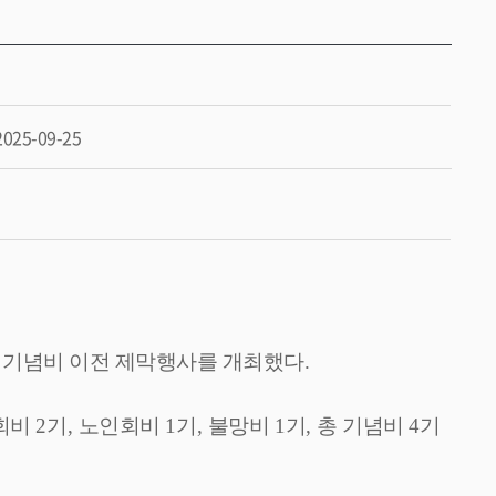
2025-09-25
 기념비 이전 제막행사를 개최했다
.
강회비
2
기
,
노인회비
1
기
,
불망비
1
기
,
총 기념비
4
기