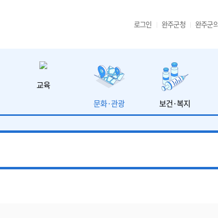
로그인
완주군청
완주군
교육
문화·관광
보건·복지