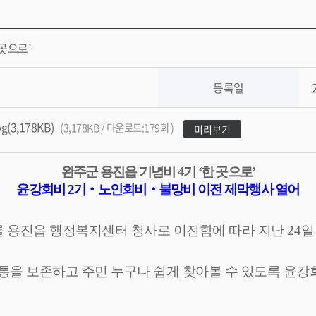
 곳으로’
등록일
3,178KB)
(3,178KB / 다운로드:179회 )
미리보기
완주군 용진읍 기념비
4
기
‘
한 곳으로
’
윤강회비
2
기
‧
노인회비
‧
불망비 이전 제막행사 열어
를 용진읍 행정복지센터 청사로 이전함에 따라 지난
24
일
통을 보존하고 주민 누구나 쉽게 찾아볼 수 있도록 윤