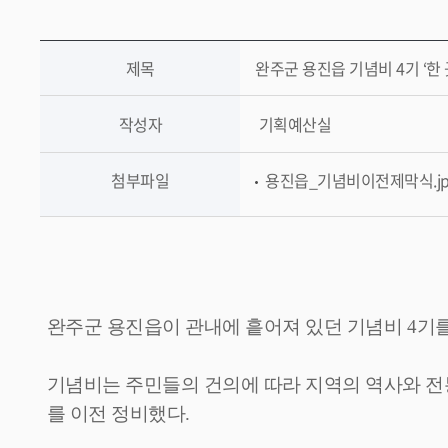
제목
완주군 용진읍 기념비 4기 ‘한
작성자
기획예산실
첨부파일
용진읍_기념비이전제막식.jpg(
완주군 용진읍이 관내에 흩어져 있던 기념비
4
기
기념비는 주민들의 건의에 따라 지역의 역사와 전
를 이전 정비했다
.