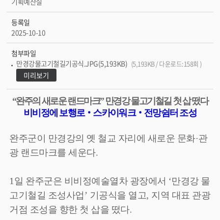
기획예산실
등록일
2025-10-10
첨부파일
만경강물고기철길기공식.JPG(5,193KB)
(5,193KB / 다운로드:158회 )
미리보기
“
완주의 새로운 랜드마크
”
만경강 물고기철길 첫 삽 떴다
비비정에 보행로
‧
스카이워크
‧
전망쉼터 조성
완주군이 만경강의 옛 철교 자리에 새로운 문화
·
관
광 랜드마크를 세운다
.
1
일 완주군은 비비정예술열차 광장에서
‘
만경강 물
고기철길 조성사업
’
기공식을 열고
,
지역 대표 관광
거점 조성을 향한 첫 삽을 떴다
.