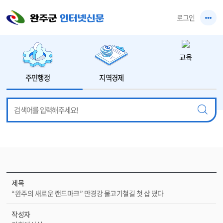
본문 바로가기
로그인
교육
주민행정
지역경제
제목
“완주의 새로운 랜드마크” 만경강 물고기철길 첫 삽 떴다
작성자