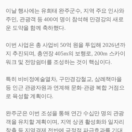
이날 행사에는 유희태 완주군수
,
지역 주요 인사와
주민
,
관광객 등
400
여 명이 참석해 만경강의 새로
운 도약을 함께 축하했다
.
이번 사업은 총 사업비
50
억 원을 투입해
2026
년까
지 추진되며
,
총연장
405m
의 보행로
, 200m
스카이
워크 및 전망쉼터를 조성하는 것이 핵심이다
.
특히 비비정예술열차
,
구만경강철교
,
삼례책마을
등 인근 관광자원과 연계해 문화
·
관광 복합 거점으
로 육성할 계획이다
.
완주군은 이번 조성을 통해 연간 수십만 명의 관광
객을 유치할 계획이며
,
지역 상권 활성화와 일자리
창출 등 지역경제 전반에 긍정적 파급효과를 기대