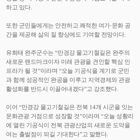
하고 있다
.
또한 군민들에게는 안전하고 쾌적한 여가
·
문화 공
간을 제공해 삶의 질 향상에도 기여할 전망이다
.
유희태 완주군수는
“
만경강 물고기철길은 완주의
새로운 랜드마크이자 미래 관광을 견인할 핵심 인
프라가 될 것
”
이라며
“
오늘 기공식을 계기로 군민
과 함께 성공적인 완공을 이루고 지역경제와 관광
활성화를 반드시 이끌어내겠다
”
고 강조했다
.
이어
“
만경강 물고기철길은 전북
14
개 시군을 잇는
문화관광 거점으로 성장할 것
”
이라며
“
오늘 성황리
에 열린 기공식이 전북 관광산업의 새로운 도약을
여는 출발점이 되길 기대한다
”
고 말했다
.