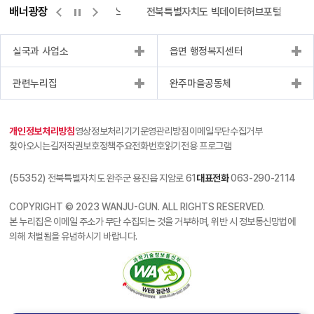
배너광장
측량바로처리센터
위택스
전북특별자치도 빅데이터허브포털
실국과 사업소
읍면 행정복지센터
관련누리집
완주마을공동체
개인정보처리방침
영상정보처리기기운영관리방침
이메일무단수집거부
찾아오시는길
저작권보호정책
주요전화번호
읽기전용 프로그램
(55352) 전북특별자치도 완주군 용진읍 지암로 61
대표전화
063-290-2114
COPYRIGHT © 2023 WANJU-GUN. ALL RIGHTS RESERVED.
본 누리집은 이메일 주소가 무단 수집되는 것을 거부하며, 위반 시 정보통신망법에
의해 처벌됨을 유념하시기 바랍니다.