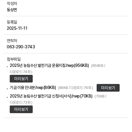
작성자
동상면
등록일
2025-11-11
연락처
063-290-3743
첨부파일
2025년 농림수산 발전기금 운용지침.hwp(956KB)
(956KB /
다운로드:74회 )
미리보기
기금 이용 안내문.hwp(86KB)
(86KB / 다운로드:76회 )
미리보기
2025년 농림수산 발전기금 신청서(서식).hwp(70KB)
(70KB /
다운로드:73회 )
미리보기