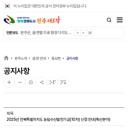
본문 바로가기
이 누리집은 대한민국 공식 전자정부 누리집입니다.
완주군, ‘수의계약 총량제’ 개편 운영
완주군 청소년, 초록우산 지원으로 치과 치료
완주군, 읍·면별 의료 환경 다각도 진단한다
언론보도
완주군, 모바일 헬스케어 “내 건강 변화 직접 확인”
완주군 “여름휴가철 청소년 안전 지킨다”
완주 청소년, 삼성 임직원 만나 미래 진로 그린다
전북은행, 완주군에 ‘시원키트’ 60세트 기탁
완주소개
읍·면 안내
동상면
공지사항
㈜새눈, 완주군에 성금 1,000만 원 기탁
공지사항
완주 봉동읍, 희망나눔가게·행복빨래방 만족도 조사
유희태 완주군수, 친환경 농업인 현장 목소리 경청
제목
2025년 전북특별자치도 농림수산발전기금(10차) 신청 안내(축산분야)