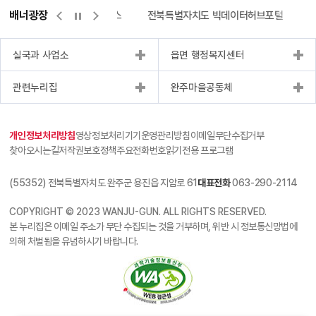
배너광장
측량바로처리센터
위택스
전북특별자치도 빅데이터허브포털
실국과 사업소
읍면 행정복지센터
관련누리집
완주마을공동체
개인정보처리방침
영상정보처리기기운영관리방침
이메일무단수집거부
찾아오시는길
저작권보호정책
주요전화번호
읽기전용 프로그램
(55352) 전북특별자치도 완주군 용진읍 지암로 61
대표전화
063-290-2114
COPYRIGHT © 2023 WANJU-GUN. ALL RIGHTS RESERVED.
본 누리집은 이메일 주소가 무단 수집되는 것을 거부하며, 위반 시 정보통신망법에
의해 처벌됨을 유념하시기 바랍니다.