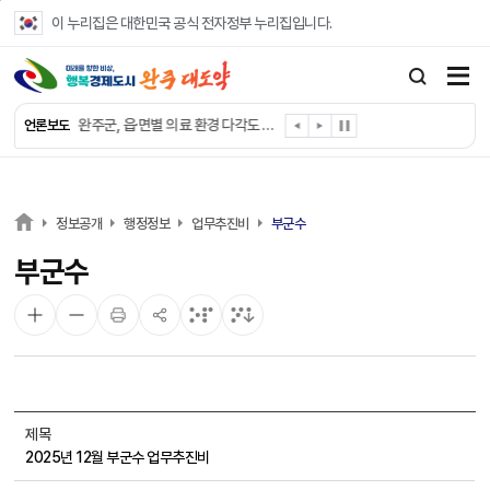
본문 바로가기
이 누리집은 대한민국 공식 전자정부 누리집입니다.
완주군, ‘수의계약 총량제’ 개편 운영
완주군 청소년, 초록우산 지원으로 치과 치료
완주군, 읍·면별 의료 환경 다각도 진단한다
언론보도
완주군, 모바일 헬스케어 “내 건강 변화 직접 확인”
완주군 “여름휴가철 청소년 안전 지킨다”
완주 청소년, 삼성 임직원 만나 미래 진로 그린다
전북은행, 완주군에 ‘시원키트’ 60세트 기탁
정보공개
행정정보
업무추진비
부군수
㈜새눈, 완주군에 성금 1,000만 원 기탁
부군수
완주 봉동읍, 희망나눔가게·행복빨래방 만족도 조사
유희태 완주군수, 친환경 농업인 현장 목소리 경청
제목
2025년 12월 부군수 업무추진비