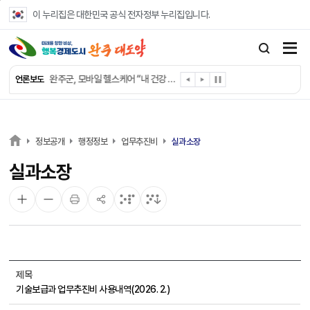
본문 바로가기
이 누리집은 대한민국 공식 전자정부 누리집입니다.
완주군, ‘수의계약 총량제’ 개편 운영
완주군 청소년, 초록우산 지원으로 치과 치료
완주군, 읍·면별 의료 환경 다각도 진단한다
완주군, 모바일 헬스케어 “내 건강 변화 직접 확인”
언론보도
완주군 “여름휴가철 청소년 안전 지킨다”
완주 청소년, 삼성 임직원 만나 미래 진로 그린다
전북은행, 완주군에 ‘시원키트’ 60세트 기탁
㈜새눈, 완주군에 성금 1,000만 원 기탁
정보공개
행정정보
업무추진비
실과소장
완주 봉동읍, 희망나눔가게·행복빨래방 만족도 조사
실과소장
유희태 완주군수, 친환경 농업인 현장 목소리 경청
제목
기술보급과 업무추진비 사용내역(2026. 2.)