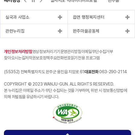
배너광장
센터
위택스
전북특별자치도 빅데이터허브포털
완주몰
전
실국과 사업소
읍면 행정복지센터
관련누리집
완주마을공동체
개인정보처리방침
영상정보처리기기운영관리방침
이메일무단수집거부
찾아오시는길
저작권보호정책
주요전화번호
읽기전용 프로그램
(55352) 전북특별자치도 완주군 용진읍 지암로 61
대표전화
063-290-2114
COPYRIGHT © 2023 WANJU-GUN. ALL RIGHTS RESERVED.
본 누리집은 이메일 주소가 무단 수집되는 것을 거부하며, 위반 시 정보통신망법에
의해 처벌됨을 유념하시기 바랍니다.