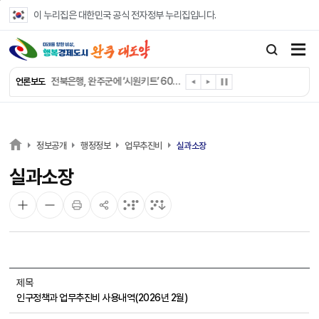
본문 바로가기
이 누리집은 대한민국 공식 전자정부 누리집입니다.
완주군 “여름휴가철 청소년 안전 지킨다”
완주 청소년, 삼성 임직원 만나 미래 진로 그린다
전북은행, 완주군에 ‘시원키트’ 60세트 기탁
언론보도
㈜새눈, 완주군에 성금 1,000만 원 기탁
완주 봉동읍, 희망나눔가게·행복빨래방 만족도 조사
유희태 완주군수, 친환경 농업인 현장 목소리 경청
완주 미래라이온스, 경로당 냉장고 후원
정보공개
행정정보
업무추진비
실과소장
“일터에서 찾은 자신감” 완주군 장애인일자리 활발
실과소장
완주군, 파크골프장 운영 정비… “공정한 환경 조성”
완주 이서면, 홀몸 남성 위한 ‘이서천사 요리교실’
제목
인구정책과 업무추진비 사용내역(2026년 2월)