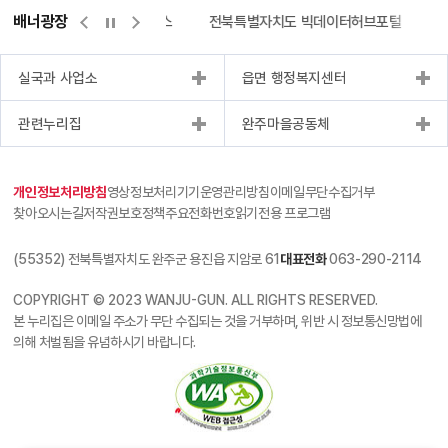
배너광장
측량바로처리센터
위택스
전북특별자치도 빅데이터허브포털
실국과 사업소
읍면 행정복지센터
관련누리집
완주마을공동체
개인정보처리방침
영상정보처리기기운영관리방침
이메일무단수집거부
찾아오시는길
저작권보호정책
주요전화번호
읽기전용 프로그램
(55352) 전북특별자치도 완주군 용진읍 지암로 61
대표전화
063-290-2114
COPYRIGHT © 2023 WANJU-GUN. ALL RIGHTS RESERVED.
본 누리집은 이메일 주소가 무단 수집되는 것을 거부하며, 위반 시 정보통신망법에
의해 처벌됨을 유념하시기 바랍니다.