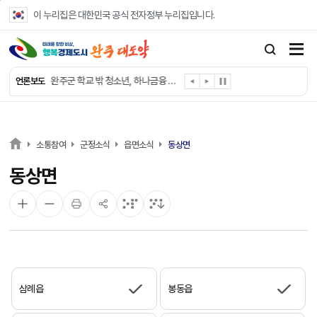
본문 바로가기
이 누리집은 대한민국 공식 전자정부 누리집입니다.
완주군, 파크골프장 운영 정비… “공정한 환경 조성”
완주 이서면, 홀몸 남성 위한 ‘이서천사 요리교실’
완주군 학교 밖 청소년, 하나금융 장학생 최종 선발
언론보도
완주군 청소년 여름방학 맞아 “내 손으로 뚝딱”
완주군 상관면, 악성 민원 현장 대응력 강화
완주 삼례수소에너지고, 취약계층 조명 교체 봉사
완주군, 서울대생과 함께하는 ‘청소년 진로드림캠프’ 참가
소통참여
군정소식
읍면소식
동상면
완주시니어클럽, 보건복지부 노인일자리 ‘우수 기관’
동상면
완주군, 영양플러스 보충식품 공급업체 위생·안전 강화
완주군청 여자 레슬링팀, 전국대회 선수 전원 금메달
삼례읍
봉동읍