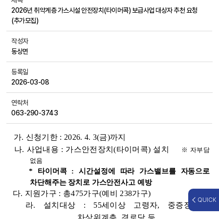
제목
2026년 취약계층 가스시설 안전장치(타이머콕) 보급사업 대상자 추천 요청
(추가모집)
작성자
동상면
등록일
2026-03-08
연락처
063-290-3743
가. 신청기한 : 2026. 4. 3(금)까지
나. 사업내용 : 가스안전장치(타이머콕) 설치
※ 자부담
없음
* 타이머콕 : 시간설정에 따라 가스밸브를 자동으로
차단해주는 장치로 가스안전사고 예방
다. 지원가구 : 총475가구(예비 238가구)
QUICK
라. 설치대상 : 55세이상 고령자, 중증장애인,
차상위계층, 경로당 등