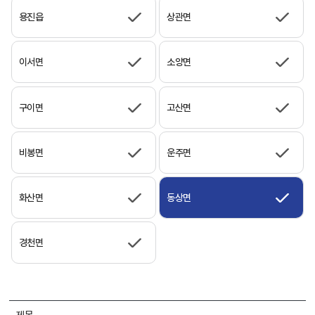
용진읍
상관면
이서면
소양면
구이면
고산면
비봉면
운주면
화산면
동상면
경천면