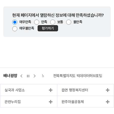
현재 페이지에서 열람하신 정보에 대해 만족하셨습니까?
매우만족
만족
보통
불만족
매우불만족
평가하기
배너광장
측량바로처리센터
위택스
전북특별자치도 빅데이터허브포털
실국과 사업소
읍면 행정복지센터
관련누리집
완주마을공동체