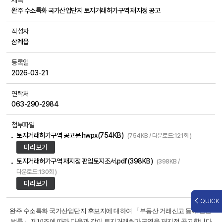
제목
완주 수소특화 국가산업단지 토지거래허가구역 재지정 공고
작성자
삼례읍
등록일
2026-03-21
연락처
063-290-2984
첨부파일
토지거래허가구역 공고문.hwpx(754KB)
(754KB / 다운로드:121회 )
미리보기
토지거래허가구역 재지정 편입토지조서.pdf(398KB)
(398KB /
다운로드:130회 )
미리보기
QUICK
완주 수소특화 국가산업단지 후보지에 대하여 「부동산 거래신고 등에 관한
법률」 제10조에 따라 다음과 같이 토지거래허가구역을 재지정 공고합니다