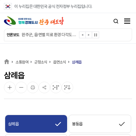
본문 바로가기
이 누리집은 대한민국 공식 전자정부 누리집입니다.
완주군, ‘수의계약 총량제’ 개편 운영
완주군 청소년, 초록우산 지원으로 치과 치료
완주군, 읍·면별 의료 환경 다각도 진단한다
언론보도
완주군, 모바일 헬스케어 “내 건강 변화 직접 확인”
완주군 “여름휴가철 청소년 안전 지킨다”
완주 청소년, 삼성 임직원 만나 미래 진로 그린다
전북은행, 완주군에 ‘시원키트’ 60세트 기탁
소통참여
군정소식
읍면소식
삼례읍
㈜새눈, 완주군에 성금 1,000만 원 기탁
삼례읍
완주 봉동읍, 희망나눔가게·행복빨래방 만족도 조사
유희태 완주군수, 친환경 농업인 현장 목소리 경청
삼례읍
봉동읍