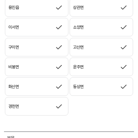
용진읍
상관면
이서면
소양면
구이면
고산면
비봉면
운주면
화산면
동상면
경천면