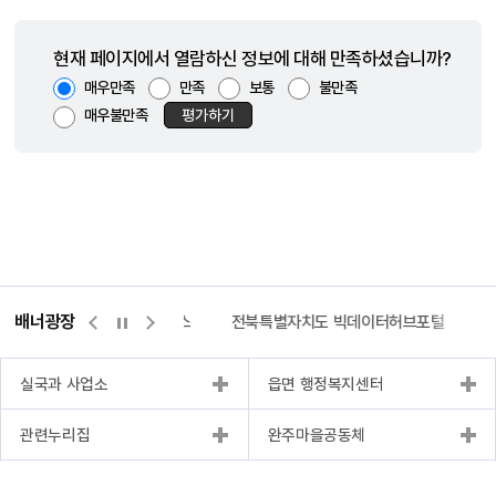
현재 페이지에서 열람하신 정보에 대해 만족하셨습니까?
매우만족
만족
보통
불만족
매우불만족
평가하기
배너광장
측량바로처리센터
위택스
전북특별자치도 빅데이터허브포털
실국과 사업소
읍면 행정복지센터
관련누리집
완주마을공동체