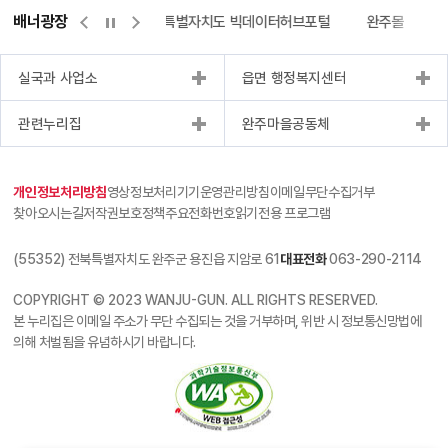
배너광장
센터
위택스
전북특별자치도 빅데이터허브포털
완주몰
전
실국과 사업소
읍면 행정복지센터
관련누리집
완주마을공동체
개인정보처리방침
영상정보처리기기운영관리방침
이메일무단수집거부
찾아오시는길
저작권보호정책
주요전화번호
읽기전용 프로그램
(55352) 전북특별자치도 완주군 용진읍 지암로 61
대표전화
063-290-2114
COPYRIGHT © 2023 WANJU-GUN. ALL RIGHTS RESERVED.
본 누리집은 이메일 주소가 무단 수집되는 것을 거부하며, 위반 시 정보통신망법에
의해 처벌됨을 유념하시기 바랍니다.