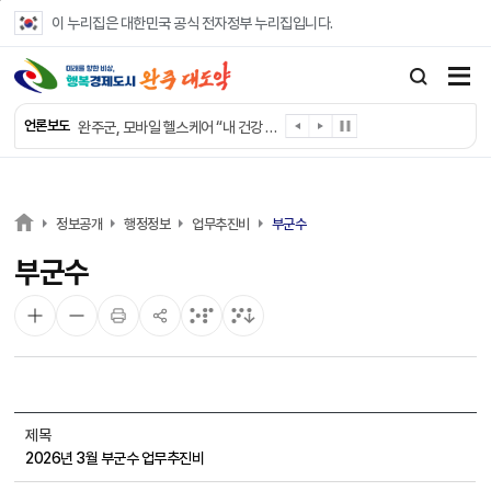
본문 바로가기
이 누리집은 대한민국 공식 전자정부 누리집입니다.
완주군, ‘수의계약 총량제’ 개편 운영
완주군 청소년, 초록우산 지원으로 치과 치료
완주군, 읍·면별 의료 환경 다각도 진단한다
완주군, 모바일 헬스케어 “내 건강 변화 직접 확인”
언론보도
완주군 “여름휴가철 청소년 안전 지킨다”
완주 청소년, 삼성 임직원 만나 미래 진로 그린다
전북은행, 완주군에 ‘시원키트’ 60세트 기탁
㈜새눈, 완주군에 성금 1,000만 원 기탁
정보공개
행정정보
업무추진비
부군수
완주 봉동읍, 희망나눔가게·행복빨래방 만족도 조사
부군수
유희태 완주군수, 친환경 농업인 현장 목소리 경청
제목
2026년 3월 부군수 업무추진비