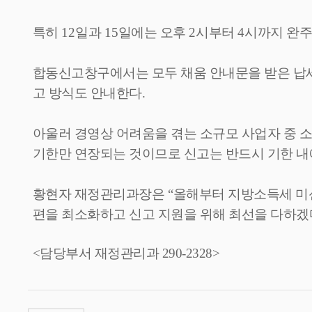
특히
12
일과
15
일에는 오후
2
시부터
4
시까지 완주
합동신고창구에서는 모두 채움 안내문을 받은 
고 방식도 안내한다
.
아울러 경영상 어려움을 겪는 소규모 사업자 중 
기한만 연장되는 것이므로 신고는 반드시 기한 내
황현자 재정관리과장은
“
올해부터 지방소득세 미신
편을 최소화하고 신고 지원을 위해 최선을 다하겠
<담당부서 재정관리과 290-2328>