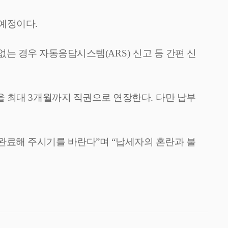
 예정이다
.
없는 경우 자동응답시스템(
ARS)
신고 등 간편 신
을 최대
3
개월까지 직권으로 연장한다
.
다만 납부
 완료해 주시기를 바란다
”
며
“
납세자의 혼란과 불