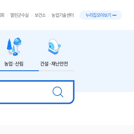
의회
열린군수실
보건소
농업기술센터
누리집 모아보기
농업·산림
건설·재난안전
환경