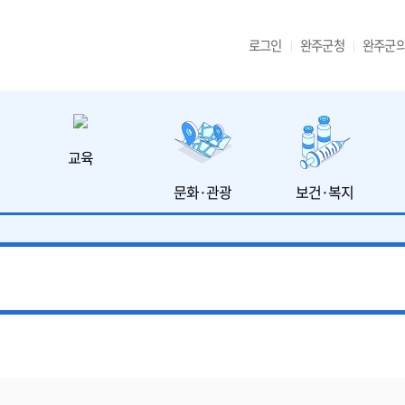
로그인
완주군청
완주군
교육
문화·관광
보건·복지