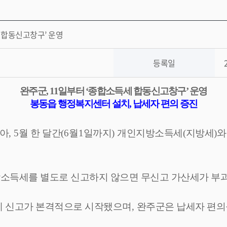
 합동신고창구’ 운영
등록일
완주군
, 11
일부터
‘
종합소득세 합동신고창구
’
운영
봉동읍 행정복지센터 설치
,
납세자 편의 증진
맞아
, 5
월 한 달간
(6
월
1
일까지
)
개인지방소득세
(
지방세
)
와
소득세를 별도로 신고하지 않으면 무신고 가산세가 부
세 신고가 본격적으로 시작됐으며
,
완주군은 납세자 편의