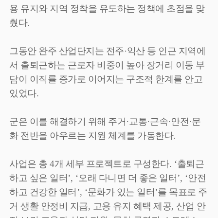
용 유지와 지역 정착을 유도하는 정책에 초점을 맞
췄다
.
그동안 완주 산업단지는 전주
·
익산 등 인근 지역에
서 출퇴근하는 근로자 비중이 높아 장거리 이동 부
담이 이직률 증가로 이어지는 구조적 한계를 안고
있었다
.
군은 이를 해결하기 위해 주거
·
교통
·
근속
·
안전
·
문
화 전반을 아우르는 지원 체계를 가동한다
.
사업은 총
4
개 세부 프로젝트로 구성한다
. ‘
출퇴근
하고 싶은 일터
’, ‘
오래 다니면 더 좋은 일터
’, ‘
안전
하고 건강한 일터
’, ‘
문화가 있는 일터
’
를 목표로 주
거 생활 안정비 지급
,
고용 유지 혜택 제공
,
산업 안