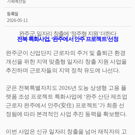
기획예산실
등록일
2026-05-11
완주군
,
일자리 창출에
‘
정주형 지원
’
더한다
전북 특화사업
, ‘
완주에서 안주 프로젝트
’
선정
완주군이 산업단지 근로자의 주거 및 출퇴근 환경
개선을 위한 지역 맞춤형 일자리 창출 지원 사업을
추진하며 근로자들의 지역 정착 유도에 나선다
.
군은 전북특별자치도
2026
년 도농 상생형 고용 플
랫폼 조성 프로젝트 특화사업에
‘
완주 산단 제조업
근로자 완주에서 안주
(
安住
)
프로젝트
’
가 최종 선
정됨에 따라 본격적인 사업 추진 동력을 확보했다
.
이번 사업은 신규 일자리 창출을 넘어 재직자의 고