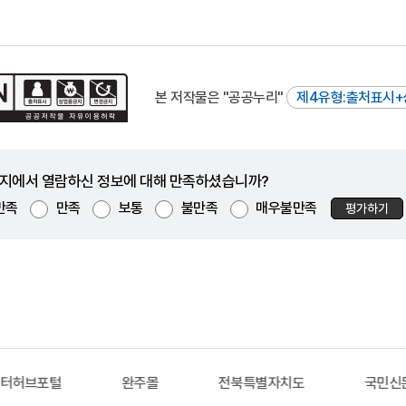
본 저작물은 "공공누리"
제4유형:출처표시+
지에서 열람하신 정보에 대해 만족하셨습니까?
만족
만족
보통
불만족
매우불만족
평가하기
이터허브포털
완주몰
전북특별자치도
국민신