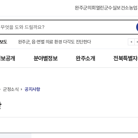
완주군의회
열린군수실
보건소
농업
완주군, ‘수의계약 총량제’ 개편 운영
완주군 청소년, 초록우산 지원으로 치과 치료
보도
완주군, 읍·면별 의료 환경 다각도 진단한다
완주군, 모바일 헬스케어 “내 건강 변화 직접 확인”
완주군 “여름휴가철 청소년 안전 지킨다”
정보공개
분야별정보
완주소개
전북특별자
완주 청소년, 삼성 임직원 만나 미래 진로 그린다
전북은행, 완주군에 ‘시원키트’ 60세트 기탁
㈜새눈, 완주군에 성금 1,000만 원 기탁
완주 봉동읍, 희망나눔가게·행복빨래방 만족도 조사
군정소식
유희태 완주군수, 친환경 농업인 현장 목소리 경청
공지사항
항