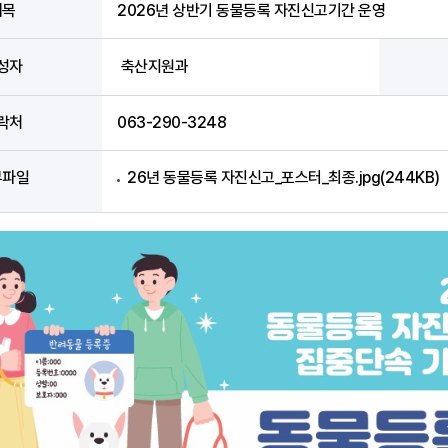
제목
2026년 상반기 동물등록 자진신고기간 운영
성자
축산지원과
락처
063-290-3248
부파일
26년 동물등록 자진신고_포스터_최종.jpg(244KB)