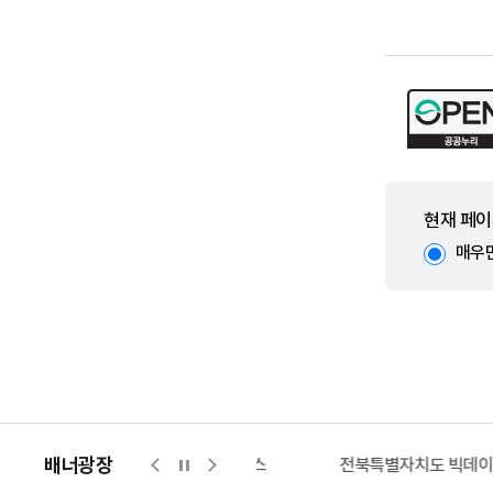
현재 페이
매우
배너광장
지적측량바로처리센터
위택스
전북특별자치도 빅데