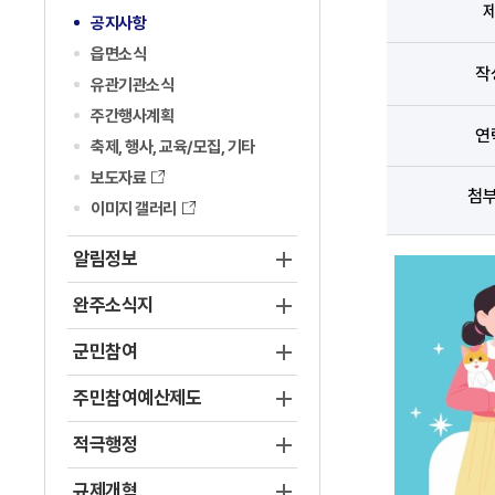
공지사항
읍면소식
작
유관기관소식
주간행사계획
연
축제, 행사, 교육/모집, 기타
보도자료
첨
이미지 갤러리
알림정보
완주소식지
군민참여
주민참여예산제도
적극행정
규제개혁