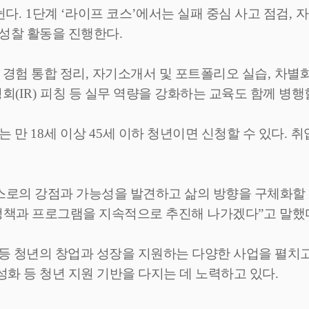
뉜다
. 1
단계
‘
라이프 코스
’
에서는 실패 중심 사고 점검
,
자
 성찰 활동을 진행한다
.
 경험 통합 정리
,
자기소개서 및 포트폴리오 실습
,
차별화
명회
(IR)
피칭 등 실무 역량을 강화하는 교육도 함께 병
는 만
18
세 이상
45
세 이하 청년이면 신청할 수 있다
.
취
스로의 강점과 가능성을 발견하고 삶의 방향을 구체화할 
 정책과 프로그램을 지속적으로 추진해 나가겠다
”
고 말했
등 청년의 창업과 성장을 지원하는 다양한 사업을 펼치
성화 등 청년 지원 기반을 다지는 데 노력하고 있다
.