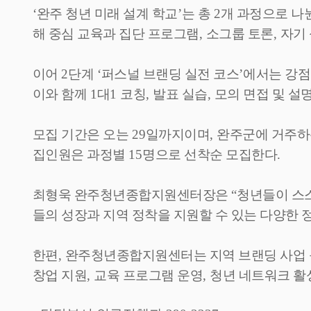
‘
완주 청년 미래 설계 학교
’
는 총
2
개 과정으로 나
해 중심 교육과 집단 프로그램
,
소그룹 토론
,
자기
이어
2
단계
‘
퍼스널 브랜딩 실전 코스
’
에서는 강점
이와 함께
1
대
1
코칭
,
발표 실습
,
모의 면접 및 설
모집 기간은 오는
29
일까지이며
,
완주군에 거주하
집인원은 과정별
15
명으로 선착순 모집한다
.
최형욱 완주청년종합지원센터장은
“
청년들이 스
들의 성장과 지역 정착을 지원할 수 있는 다양한
한편
,
완주청년종합지원센터는 지역 브랜딩 사업 
창업 지원
,
교육 프로그램 운영
,
청년 네트워크 활