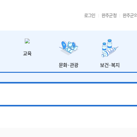
로그인
완주군청
완주군
교육
문화·관광
보건·복지