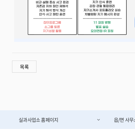
목록
실과사업소
홈페이지
읍/면 사