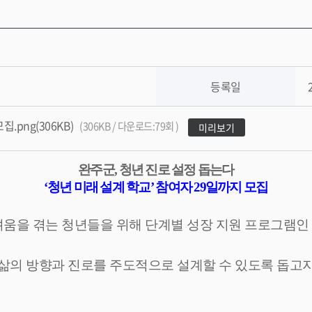
등록일
png(306KB)
(306KB / 다운로드:79회 )
미리보기
완주군
,
청년 진로 설정 돕는다
‘
청년 미래 설계 학교
’
참여자
29
일까지 모집
움을 겪는 청년들을 위해 단계별 성장 지원 프로그램
삶의 방향과 진로를 주도적으로 설계할 수 있도록 돕고