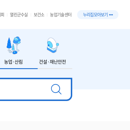
의회
열린군수실
보건소
농업기술센터
누리집 모아보기
농업·산림
건설·재난안전
환경