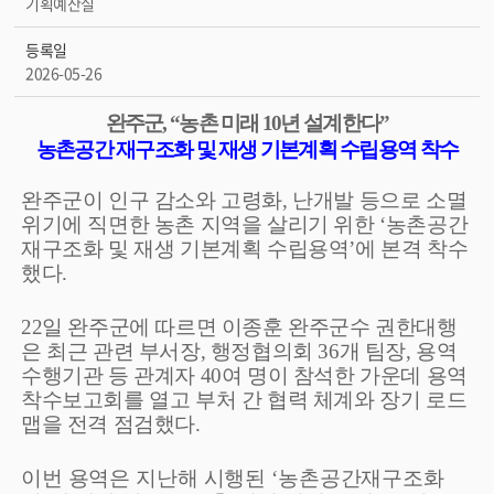
기획예산실
등록일
2026-05-26
완주군
, “
농촌 미래
10
년 설계한다
”
농촌공간 재구조화 및 재생 기본계획 수립용역 착수
완주군이 인구 감소와 고령화
,
난개발 등으로 소멸
위기에 직면한 농촌 지역을 살리기 위한
‘
농촌공간
재구조화 및 재생 기본계획 수립용역
’
에 본격 착수
했다
.
22
일 완주군에 따르면 이종훈 완주군수 권한대행
은 최근 관련 부서장
,
행정협의회
36
개 팀장
,
용역
수행기관 등 관계자
40
여 명이 참석한 가운데 용역
착수보고회를 열고 부처 간 협력 체계와 장기 로드
맵을 전격 점검했다
.
이번 용역은 지난해 시행된
‘
농촌공간재구조화