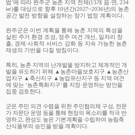
법
’
에 따라 완주군 농촌 지역 전체
(13
개 읍
·
면
, 234
㎢
)
를 대상으로 향후
10
년간
(2027~2036
년
)
의 농촌
공간 발전 방향을 설정하는 장기 법정 계획이다
.
완주군은 이번 계획을 통해 농촌 지역의 특성을
살린 주거 환경 조성
,
정주 여건 개선
,
일자리 창
출
,
경제
·
사회적 서비스 강화 등 지속 가능한 농촌
재생의 기반을 다질 방침이다
.
특히
,
농촌 지역의 난개발을 방지하고 체계적인 개
발을 유도하기 위해
▲
농촌마을보호지구
▲
농촌산
업지구
▲
축산지구
▲
농업유산지구 등 지역 여건
에 맞는
‘
농촌특화지구
’
를 지정
·
운영하는 방안을
집중 검토한다
.
군은 주민 의견 수렴을 위한 주민협의체 구성
,
전문
가 자문단 운영 등을 통해 현장의 목소리를 적극 반
영하고
,
완성도 높은 기본계획을 수립하여 농림축
산식품부의 승인을 받을 계획이다
.