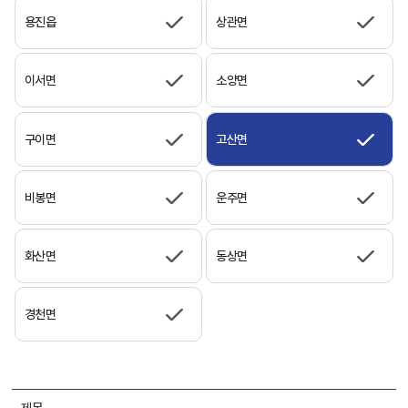
용진읍
상관면
이서면
소양면
구이면
고산면
비봉면
운주면
화산면
동상면
경천면