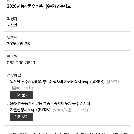
제목
2026년 농산물 우수관리(GAP) 인증제도
작성자
고산면
등록일
2026-05-26
연락처
063-290-3629
첨부파일
농산물 우수관리(GAP)인증 심사비 지원신청서.hwpx(48KB)
(48KB /
다운로드:40회 )
미리보기
GAP인증농가 잔류농약·중금속·재배토양·용수 검사비
지원신청서.hwpx(57KB)
(57KB / 다운로드:32회 )
미리보기