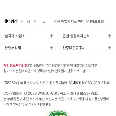
배너광장
측량바로처리센터
위택스
전북특별자치도 빅데이터허브포털
실국과 사업소
읍면 행정복지센터
관련누리집
완주마을공동체
개인정보처리방침
영상정보처리기기운영관리방침
이메일무단수집거부
찾아오시는길
저작권보호정책
주요전화번호
읽기전용 프로그램
(55352) 전북특별자치도 완주군 용진읍 지암로 61
대표전화
063-290-2114
COPYRIGHT © 2023 WANJU-GUN. ALL RIGHTS RESERVED.
본 누리집은 이메일 주소가 무단 수집되는 것을 거부하며, 위반 시 정보통신망법에
의해 처벌됨을 유념하시기 바랍니다.