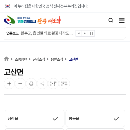
본문 바로가기
이 누리집은 대한민국 공식 전자정부 누리집입니다.
완주군, ‘수의계약 총량제’ 개편 운영
완주군 청소년, 초록우산 지원으로 치과 치료
완주군, 읍·면별 의료 환경 다각도 진단한다
언론보도
완주군, 모바일 헬스케어 “내 건강 변화 직접 확인”
완주군 “여름휴가철 청소년 안전 지킨다”
완주 청소년, 삼성 임직원 만나 미래 진로 그린다
전북은행, 완주군에 ‘시원키트’ 60세트 기탁
소통참여
군정소식
읍면소식
고산면
㈜새눈, 완주군에 성금 1,000만 원 기탁
고산면
완주 봉동읍, 희망나눔가게·행복빨래방 만족도 조사
유희태 완주군수, 친환경 농업인 현장 목소리 경청
삼례읍
봉동읍