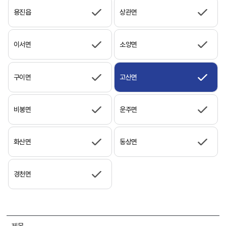
용진읍
상관면
이서면
소양면
구이면
고산면
비봉면
운주면
화산면
동상면
경천면