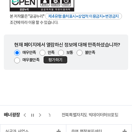
본 저작물은 "공공누리"
제4유형:출처표시+상업적 이용금지+변경금지
조건에 따라 이용 할 수 있습니다.
현재 페이지에서 열람하신 정보에 대해 만족하셨습니까?
매우만족
만족
보통
불만족
매우불만족
평가하기
배너광장
측량바로처리센터
위택스
전북특별자치도 빅데이터허브포털
실국과 사업소
읍면 행정복지센터