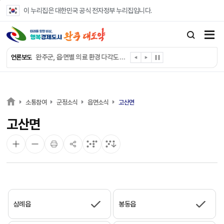
본문 바로가기
이 누리집은 대한민국 공식 전자정부 누리집입니다.
완주군, ‘수의계약 총량제’ 개편 운영
완주군 청소년, 초록우산 지원으로 치과 치료
완주군, 읍·면별 의료 환경 다각도 진단한다
언론보도
완주군, 모바일 헬스케어 “내 건강 변화 직접 확인”
완주군 “여름휴가철 청소년 안전 지킨다”
완주 청소년, 삼성 임직원 만나 미래 진로 그린다
전북은행, 완주군에 ‘시원키트’ 60세트 기탁
소통참여
군정소식
읍면소식
고산면
㈜새눈, 완주군에 성금 1,000만 원 기탁
고산면
완주 봉동읍, 희망나눔가게·행복빨래방 만족도 조사
유희태 완주군수, 친환경 농업인 현장 목소리 경청
삼례읍
봉동읍