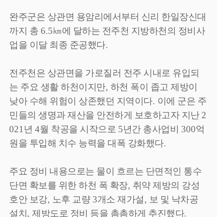
완주군은 상관면 용암리에서부터 신리 한일장신대
까지 총
6.5
㎞
에 달하는 전주천 지방하천의 정비사
업을 이달 최종 준공했다
.
전주천은 상관면을 가로질러 전주 시내로 유입되
는 주요 생활 하천이지만
,
하천 폭이 좁고 제방이
낮아 수해 위험이 상존했던 지역이다
.
이에 군은 주
민들의 생명과 재산을 안전하게 보호하고자 지난
2
021
년
4
월 착공을 시작으로
5
년간 총사업비
300
억
원을 투입해 치수 능력을 대폭 강화했다
.
주요 정비 내용으로는 물이 흐르는 단면적인 통수
단면 확보를 위한 하천 폭 확장
,
취약 제방의 강성
호안 보강
,
노후 교량
3
개소 재가설
,
보 및 낙차공
설치
,
제방도로 정비 등을 촘촘하게 추진했다
.