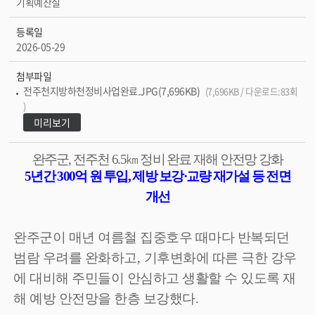
기획예산실
등록일
2026-05-29
첨부파일
전주천지방하천정비사업완료.JPG(7,696KB)
(7,696KB / 다운로드:83회
)
미리보기
완주군
,
전주천
6.5
㎞
정비 완료 재해 안전망 강화
5
년간
300
억 원 투입
,
제방 보강
·
교량 재가설 등 전면
개선
완주군이 매년 여름철 집중호우 때마다 반복되던
범람 우려를 완화하고
,
기후변화에 따른 극한 강우
에 대비해 주민들이 안심하고 생활할 수 있도록 재
해 예방 안전망을 한층 보강했다
.