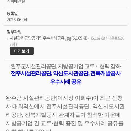
기획예산실
등록일
2026-06-04
첨부파일
시설관리공단공기업우수사례공유.jpg(5,169KB)
(5,169KB / 다운로드:6
7회 )
미리보기
완주군시설관리공단
,
지방공기업 교류
‧
협력 강화
전주시설관리공단
,
익산도시관공단
,
전북개발공사
우수사례 공유
완주군 시설관리공단
(
이사장 이희수
)
이 최근 신청
사 대회의실에서 전주시설관리공단
,
익산시도시관
리공단
,
전북개발공사 관계자들이 참석한 가운데
지방공기업 간 교류
·
협력 증진 및 우수사례 공유를