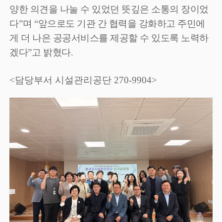
양한 의견을 나눌 수 있었던 뜻깊은 소통의 장이었
다
”
며
“
앞으로도 기관 간 협력을 강화하고 주민에
게 더 나은 공공서비스를 제공할 수 있도록 노력하
겠다
”
고 밝혔다
.
<담당부서 시설관리공단 270-9904>