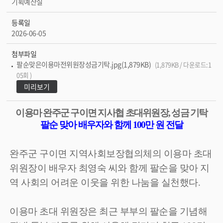
기획예산실
등록일
2026-06-05
첨부파일
팔순맞은이용마전위원장성금기탁.jpg(1,879KB)
(1,879KB / 다운로드:1
05회 )
미리보기
이용마 완주군 구이면 지사협 초대위원장
,
성금 기탁
팔순 맞아 배우자와 함께
100
만 원 전달
완주군 구이면 지역사회보장협의체의 이용마 초대
위원장이 배우자 최영숙 씨와 함께 팔순을 맞아 지
역 사회의 어려운 이웃을 위한 나눔을 실천했다
.
이용마 초대 위원장은 최근 부부의 팔순을 기념해