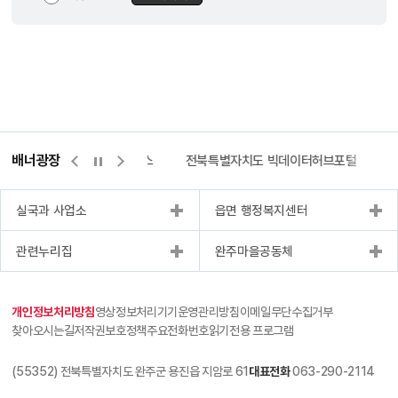
배너광장
측량바로처리센터
위택스
전북특별자치도 빅데이터허브포털
실국과 사업소
읍면 행정복지센터
관련누리집
완주마을공동체
개인정보처리방침
영상정보처리기기운영관리방침
이메일무단수집거부
찾아오시는길
저작권보호정책
주요전화번호
읽기전용 프로그램
(55352) 전북특별자치도 완주군 용진읍 지암로 61
대표전화
063-290-2114