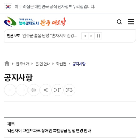
본문 바로가기
이 누리집은 대한민국 공식 전자정부 누리집입니다.
완주군, 폭염 속 외국인 계근로자 안전 지킨다
완주군 법인·시설 담당 공무원 역량강화
완주군 홀몸 남성 “혼자서도 건강하게”
언론보도
완주군, ‘수의계약 총량제’ 개편 운영
완주군 청소년, 초록우산 지원으로 치과 치료
완주군, 읍·면별 의료 환경 다각도 진단한다
완주군, 모바일 헬스케어 “내 건강 변화 직접 확인”
완주소개
읍·면 안내
화산면
공지사항
완주군 “여름휴가철 청소년 안전 지킨다”
공지사항
완주 청소년, 삼성 임직원 만나 미래 진로 그린다
전북은행, 완주군에 ‘시원키트’ 60세트 기탁
제목
익산자이 그랜드파크 장애인 특별공급 일정 변경 안내