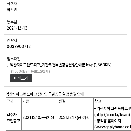
작성자
화산면
등록일
2021-12-13
연락처
0632903712
첨부파일
익산자이그랜드파크_기관추천특별공급분양안내문.hwp(1,563KB)
(1,563KB / 다운로드:92회 )
미리보기
익산자이 그랜드파크 장애인 특별공급 일정 변경 안내
구분
기존
변경
참고
- 익산자이 그랜드파크 
입주자
(http://xi.co.kr/iksan)
2021.12.10.(금)예정
2021.12.17.(금)예정
모집공고
- 청약홈 홈페이지
(
www.applyhome.co.