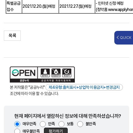
특별공급
- 인터넷 신청 예정
2021.12.20.(월)예정
2021.12.27.(월)예정
접수
(청약홈
www.applyhom
목록
QUICK
본 저작물은 "공공누리"
제4유형:출처표시+상업적 이용금지+변경금지
조건에 따라 이용 할 수 있습니다.
현재 페이지에서 열람하신 정보에 대해 만족하셨습니까?
매우만족
만족
보통
불만족
매우불만족
평가하기