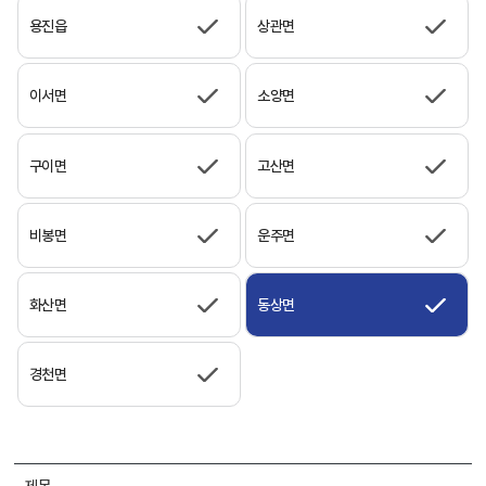
용진읍
상관면
이서면
소양면
구이면
고산면
비봉면
운주면
화산면
동상면
경천면