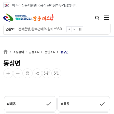
본문 바로가기
이 누리집은 대한민국 공식 전자정부 누리집입니다.
완주군 “여름휴가철 청소년 안전 지킨다”
완주 청소년, 삼성 임직원 만나 미래 진로 그린다
전북은행, 완주군에 ‘시원키트’ 60세트 기탁
언론보도
㈜새눈, 완주군에 성금 1,000만 원 기탁
완주 봉동읍, 희망나눔가게·행복빨래방 만족도 조사
유희태 완주군수, 친환경 농업인 현장 목소리 경청
완주 미래라이온스, 경로당 냉장고 후원
소통참여
군정소식
읍면소식
동상면
“일터에서 찾은 자신감” 완주군 장애인일자리 활발
동상면
완주군, 파크골프장 운영 정비… “공정한 환경 조성”
완주 이서면, 홀몸 남성 위한 ‘이서천사 요리교실’
삼례읍
봉동읍