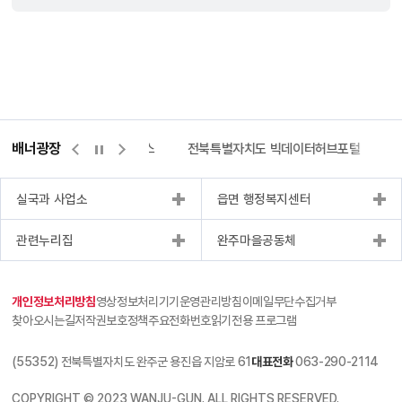
배너광장
측량바로처리센터
위택스
전북특별자치도 빅데이터허브포털
실국과 사업소
읍면 행정복지센터
관련누리집
완주마을공동체
개인정보처리방침
영상정보처리기기운영관리방침
이메일무단수집거부
찾아오시는길
저작권보호정책
주요전화번호
읽기전용 프로그램
(55352) 전북특별자치도 완주군 용진읍 지암로 61
대표전화
063-290-2114
COPYRIGHT © 2023 WANJU-GUN. ALL RIGHTS RESERVED.