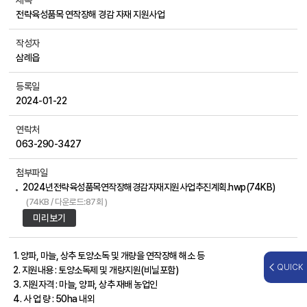
제목
전략육성품목 연작장해 경감 자재 지원사업
작성자
삼례읍
등록일
2024-01-22
연락처
063-290-3427
첨부파일
2024년전략육성품목연작장해경감자재지원사업추진계획.hwp(74KB)
(74KB / 다운로드:87회 )
미리보기
1. 양파, 마늘, 상추 토양소독 및 개량을 연작장해 해소 등
QUICK
2. 지원내용 : 토양소독제 및 개량지원(비닐포함)
3. 지원자격 : 마늘, 양파, 상추 재배 농업인
4. 사 업 량 : 50ha 내외