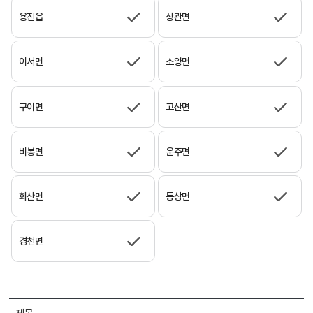
용진읍
상관면
이서면
소양면
구이면
고산면
비봉면
운주면
화산면
동상면
경천면