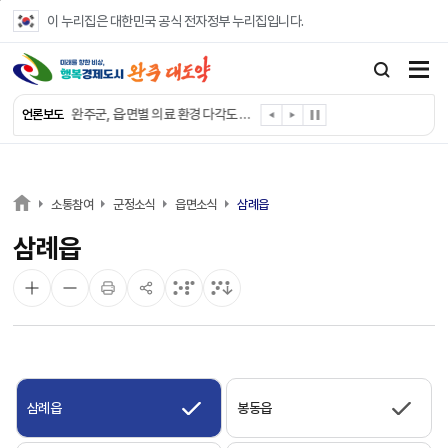
본문 바로가기
이 누리집은 대한민국 공식 전자정부 누리집입니다.
완주군, ‘수의계약 총량제’ 개편 운영
완주군 청소년, 초록우산 지원으로 치과 치료
완주군, 읍·면별 의료 환경 다각도 진단한다
언론보도
완주군, 모바일 헬스케어 “내 건강 변화 직접 확인”
완주군 “여름휴가철 청소년 안전 지킨다”
완주 청소년, 삼성 임직원 만나 미래 진로 그린다
전북은행, 완주군에 ‘시원키트’ 60세트 기탁
소통참여
군정소식
읍면소식
삼례읍
㈜새눈, 완주군에 성금 1,000만 원 기탁
삼례읍
완주 봉동읍, 희망나눔가게·행복빨래방 만족도 조사
유희태 완주군수, 친환경 농업인 현장 목소리 경청
삼례읍
봉동읍