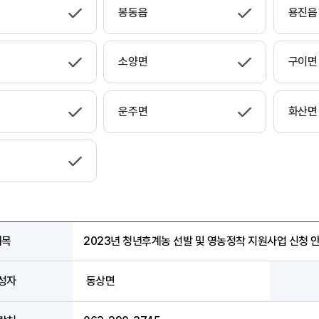
봉동읍
용진읍
소양면
구이면
운주면
화산면
제목
2023년 청년후계농 선발 및 영농정착 지원사업 신청 
성자
동상면