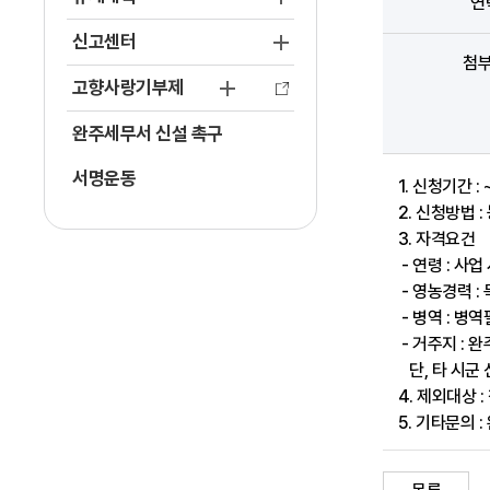
연
신고센터
첨
고향사랑기부제
완주세무서 신설 촉구
서명운동
1. 신청기간 : ~
2. 신청방법 : 
3. 자격요건
- 연령 : 사업 
- 영농경력 :
- 병역 : 병
- 거주지 : 
단, 타 시군 
4. 제외대상 :
5. 기타문의 :