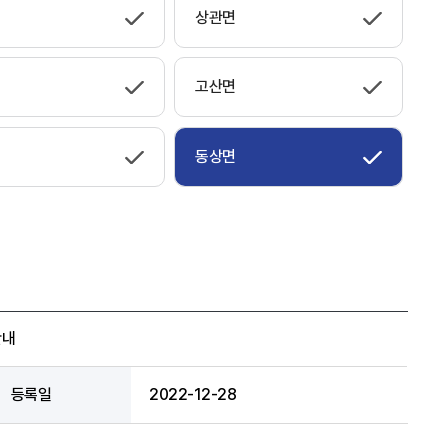
상관면
고산면
동상면
안내
등록일
2022-12-28