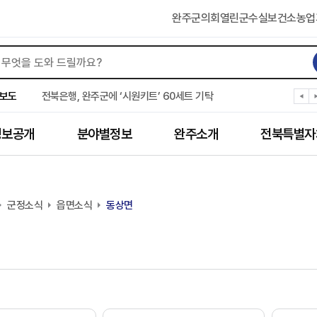
완주군의회
열린군수실
보건소
농업
완주군 “여름휴가철 청소년 안전 지킨다”
완주 청소년, 삼성 임직원 만나 미래 진로 그린다
보도
전북은행, 완주군에 ‘시원키트’ 60세트 기탁
㈜새눈, 완주군에 성금 1,000만 원 기탁
완주 봉동읍, 희망나눔가게·행복빨래방 만족도 조사
정보공개
분야별정보
완주소개
전북특별자
유희태 완주군수, 친환경 농업인 현장 목소리 경청
완주 미래라이온스, 경로당 냉장고 후원
“일터에서 찾은 자신감” 완주군 장애인일자리 활발
완주군, 파크골프장 운영 정비… “공정한 환경 조성”
군정소식
완주 이서면, 홀몸 남성 위한 ‘이서천사 요리교실’
읍면소식
동상면