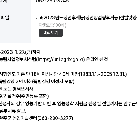
락처
063-290-3745
부파일
★2023년도청년후계농(청년창업형후계농)선발및영농
다운로드:100회 )
미리보기
2023. 1. 27.(금)까지
농림사업정보시스템(https;//uni.agrix.go.kr) 온라인 신청
시행연도 기준 만 18세 이상~ 만 40세 미만(1983.1.1.~2005.12.31.)
 독림경영 3년 이하(독림경영 예정자 포함)
역필 또는 병역면제자
완주군 실거주(주민등록 포함)
신청자의 경우 영농기반 마련 후 영농정착 지원금 신청일 전일까지는 완주군으
 첨부서류 참고.
 완주군 농업기술센터(063-290-3277)