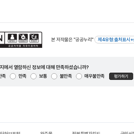
본 저작물은 "공공누리"
제4유형:출처표시+
지에서 열람하신 정보에 대해 만족하셨습니까?
만족
만족
보통
불만족
매우불만족
평가하기
이터허브포털
완주몰
전북특별자치도
국민신