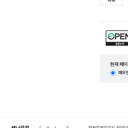
목록
현재 페이
매우
배너광장
지적측량바로처리센터
위택스
전북특별자치도 빅데