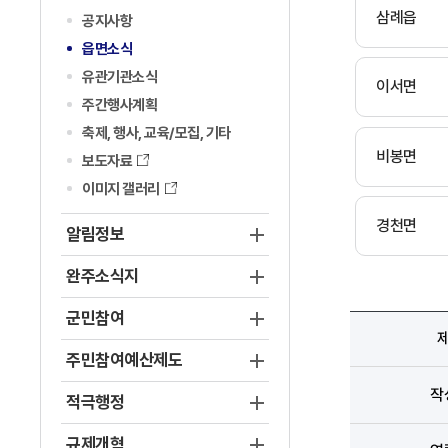
삼례읍
공지사항
읍면소식
유관기관소식
이서면
주간행사계획
축제, 행사, 교육/모집, 기타
비봉면
보도자료
이미지 갤러리
경천면
알림정보
완주소식지
군민참여
주민참여예산제도
작
적극행정
규제개혁