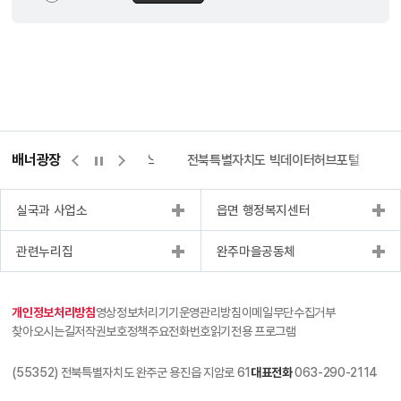
배너광장
측량바로처리센터
위택스
전북특별자치도 빅데이터허브포털
실국과 사업소
읍면 행정복지센터
관련누리집
완주마을공동체
개인정보처리방침
영상정보처리기기운영관리방침
이메일무단수집거부
찾아오시는길
저작권보호정책
주요전화번호
읽기전용 프로그램
(55352) 전북특별자치도 완주군 용진읍 지암로 61
대표전화
063-290-2114