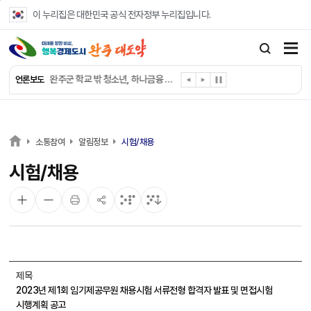
본문 바로가기
이 누리집은 대한민국 공식 전자정부 누리집입니다.
완주군, 파크골프장 운영 정비… “공정한 환경 조성”
완주 이서면, 홀몸 남성 위한 ‘이서천사 요리교실’
완주군 학교 밖 청소년, 하나금융 장학생 최종 선발
언론보도
완주군 청소년 여름방학 맞아 “내 손으로 뚝딱”
완주군 상관면, 악성 민원 현장 대응력 강화
완주 삼례수소에너지고, 취약계층 조명 교체 봉사
완주군, 서울대생과 함께하는 ‘청소년 진로드림캠프’ 참가
소통참여
알림정보
시험/채용
완주시니어클럽, 보건복지부 노인일자리 ‘우수 기관’
시험/채용
완주군, 영양플러스 보충식품 공급업체 위생·안전 강화
완주군청 여자 레슬링팀, 전국대회 선수 전원 금메달
제목
2023년 제1회 임기제공무원 채용시험 서류전형 합격자 발표 및 면접시험
시행계획 공고