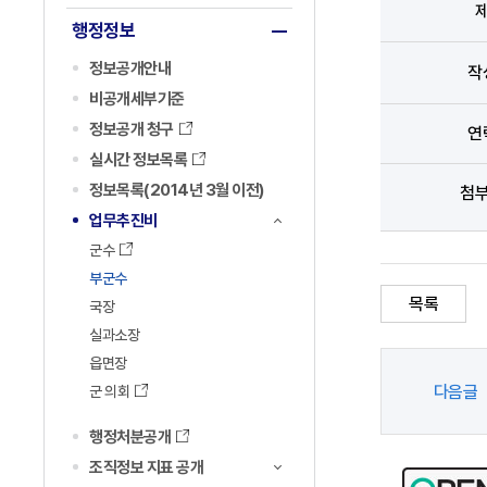
행정정보
정보공개안내
작
비공개세부기준
정보공개 청구
연
실시간 정보목록
정보목록(2014년 3월 이전)
첨
업무추진비
군수
부군수
목록
국장
실과소장
읍면장
다음글
군 의회
행정처분공개
조직정보 지표 공개