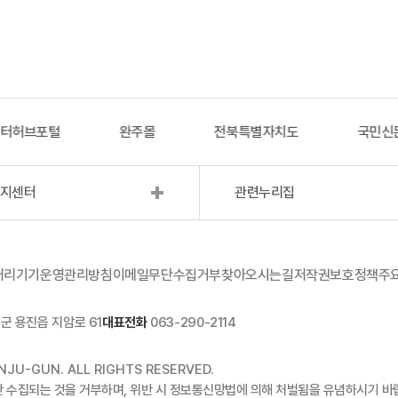
이터허브포털
완주몰
전북특별자치도
국민신
복지센터
관련누리집
처리기기운영관리방침
이메일무단수집거부
찾아오시는길
저작권보호정책
주
군 용진읍 지암로 61
대표전화
063-290-2114
JU-GUN. ALL RIGHTS RESERVED.
단 수집되는 것을 거부하며, 위반 시 정보통신망법에 의해 처벌됨을 유념하시기 바