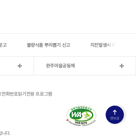
문고
불량식품 뿌리뽑기 신고
지진발생시 옥외대피소 
완주마을공동체
요전화번호
읽기전용 프로그램
맨위로
랍니다.