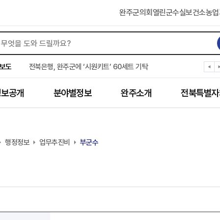
완주군의회
열린군수실
보건소
농업
완주군 “여름휴가철 청소년 안전 지킨다”
완주 청소년, 삼성 임직원 만나 미래 진로 그린다
보도
전북은행, 완주군에 ‘시원키트’ 60세트 기탁
㈜새눈, 완주군에 성금 1,000만 원 기탁
완주 봉동읍, 희망나눔가게·행복빨래방 만족도 조사
정보공개
분야별정보
완주소개
전북특별자
유희태 완주군수, 친환경 농업인 현장 목소리 경청
완주 미래라이온스, 경로당 냉장고 후원
“일터에서 찾은 자신감” 완주군 장애인일자리 활발
완주군, 파크골프장 운영 정비… “공정한 환경 조성”
행정정보
완주 이서면, 홀몸 남성 위한 ‘이서천사 요리교실’
업무추진비
부군수