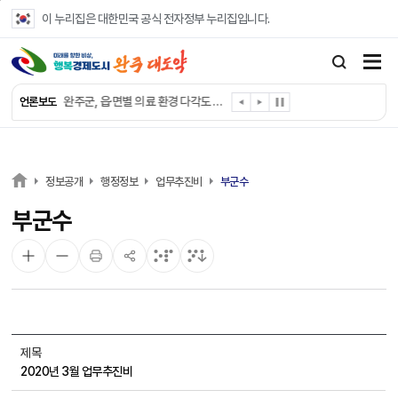
본문 바로가기
이 누리집은 대한민국 공식 전자정부 누리집입니다.
완주군, ‘수의계약 총량제’ 개편 운영
완주군 청소년, 초록우산 지원으로 치과 치료
완주군, 읍·면별 의료 환경 다각도 진단한다
언론보도
완주군, 모바일 헬스케어 “내 건강 변화 직접 확인”
완주군 “여름휴가철 청소년 안전 지킨다”
완주 청소년, 삼성 임직원 만나 미래 진로 그린다
전북은행, 완주군에 ‘시원키트’ 60세트 기탁
정보공개
행정정보
업무추진비
부군수
㈜새눈, 완주군에 성금 1,000만 원 기탁
부군수
완주 봉동읍, 희망나눔가게·행복빨래방 만족도 조사
유희태 완주군수, 친환경 농업인 현장 목소리 경청
제목
2020년 3월 업무추진비