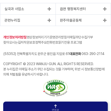
실국과 사업소
읍면 행정복지센터
관련누리집
완주마을공동체
개인정보처리방침
영상정보처리기기운영관리방침
이메일무단수집거부
찾아오시는길
저작권보호정책
주요전화번호
읽기전용 프로그램
(55352) 전북특별자치도 완주군 용진읍 지암로 61
대표전화
063-290-2114
COPYRIGHT © 2023 WANJU-GUN. ALL RIGHTS RESERVED.
본 누리집은 이메일 주소가 무단 수집되는 것을 거부하며, 위반 시 정보통신망법에
의해 처벌됨을 유념하시기 바랍니다.
맨위로