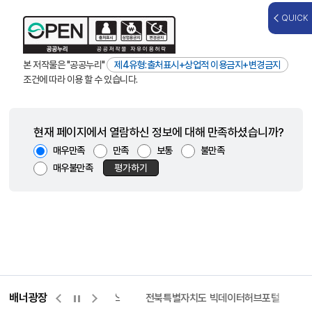
QUICK
본 저작물은 "공공누리"
제4유형:출처표시+상업적 이용금지+변경금지
조건에 따라 이용 할 수 있습니다.
현재 페이지에서 열람하신 정보에 대해 만족하셨습니까?
매우만족
만족
보통
불만족
매우불만족
평가하기
배너광장
측량바로처리센터
위택스
전북특별자치도 빅데이터허브포털