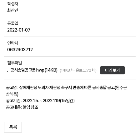
작성자
화산면
등록일
2022-01-07
연락처
0632903712
첨부파일
공시송달공고문.hwp(14KB)
(14KB / 다운로드:72회 )
미리보기
공고명 : 장애재판정 도과자 재판정 촉구서 반송에 따른 공시송달 공고(완주군
삼례읍)
공고기간 : 2022.1.5. ~ 2022.1.19(15일간)
공고내용 : 붙임 참조
목록