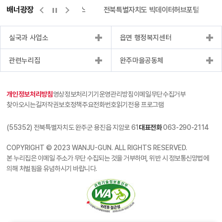
배너광장
측량바로처리센터
위택스
전북특별자치도 빅데이터허브포털
실국과 사업소
읍면 행정복지센터
관련누리집
완주마을공동체
개인정보처리방침
영상정보처리기기운영관리방침
이메일무단수집거부
찾아오시는길
저작권보호정책
주요전화번호
읽기전용 프로그램
(55352) 전북특별자치도 완주군 용진읍 지암로 61
대표전화
063-290-2114
COPYRIGHT © 2023 WANJU-GUN. ALL RIGHTS RESERVED.
본 누리집은 이메일 주소가 무단 수집되는 것을 거부하며, 위반 시 정보통신망법에
의해 처벌됨을 유념하시기 바랍니다.