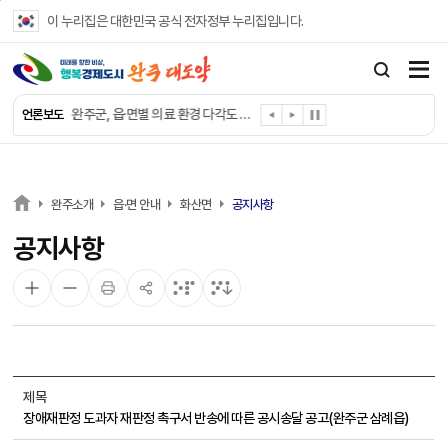
본문 바로가기
이 누리집은 대한민국 공식 전자정부 누리집입니다.
완주군, ‘수의계약 총량제’ 개편 운영
완주군 청소년, 초록우산 지원으로 치과 치료
완주군, 읍·면별 의료 환경 다각도 진단한다
언론보도
완주군, 모바일 헬스케어 “내 건강 변화 직접 확인”
완주군 “여름휴가철 청소년 안전 지킨다”
완주 청소년, 삼성 임직원 만나 미래 진로 그린다
전북은행, 완주군에 ‘시원키트’ 60세트 기탁
완주소개
읍·면 안내
화산면
공지사항
㈜새눈, 완주군에 성금 1,000만 원 기탁
공지사항
완주 봉동읍, 희망나눔가게·행복빨래방 만족도 조사
유희태 완주군수, 친환경 농업인 현장 목소리 경청
제목
장애재판정 도과자 재판정 촉구서 반송에 따른 공시송달 공고(완주군 삼례읍)