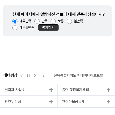
현재 페이지에서 열람하신 정보에 대해 만족하셨습니까?
매우만족
만족
보통
불만족
매우불만족
평가하기
배너광장
측량바로처리센터
위택스
전북특별자치도 빅데이터허브포털
실국과 사업소
읍면 행정복지센터
관련누리집
완주마을공동체