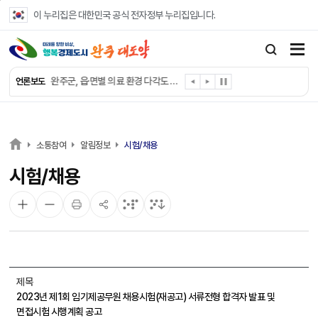
본문 바로가기
이 누리집은 대한민국 공식 전자정부 누리집입니다.
완주군, ‘수의계약 총량제’ 개편 운영
완주군 청소년, 초록우산 지원으로 치과 치료
완주군, 읍·면별 의료 환경 다각도 진단한다
언론보도
완주군, 모바일 헬스케어 “내 건강 변화 직접 확인”
완주군 “여름휴가철 청소년 안전 지킨다”
완주 청소년, 삼성 임직원 만나 미래 진로 그린다
전북은행, 완주군에 ‘시원키트’ 60세트 기탁
소통참여
알림정보
시험/채용
㈜새눈, 완주군에 성금 1,000만 원 기탁
시험/채용
완주 봉동읍, 희망나눔가게·행복빨래방 만족도 조사
유희태 완주군수, 친환경 농업인 현장 목소리 경청
제목
2023년 제1회 임기제공무원 채용시험(재공고) 서류전형 합격자 발표 및
면접시험 시행계획 공고