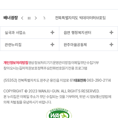
배너광장
측량바로처리센터
위택스
전북특별자치도 빅데이터허브포털
실국과 사업소
읍면 행정복지센터
관련누리집
완주마을공동체
개인정보처리방침
영상정보처리기기운영관리방침
이메일무단수집거부
찾아오시는길
저작권보호정책
주요전화번호
읽기전용 프로그램
(55352) 전북특별자치도 완주군 용진읍 지암로 61
대표전화
063-290-2114
COPYRIGHT © 2023 WANJU-GUN. ALL RIGHTS RESERVED.
본 누리집은 이메일 주소가 무단 수집되는 것을 거부하며, 위반 시 정보통신망법에
의해 처벌됨을 유념하시기 바랍니다.