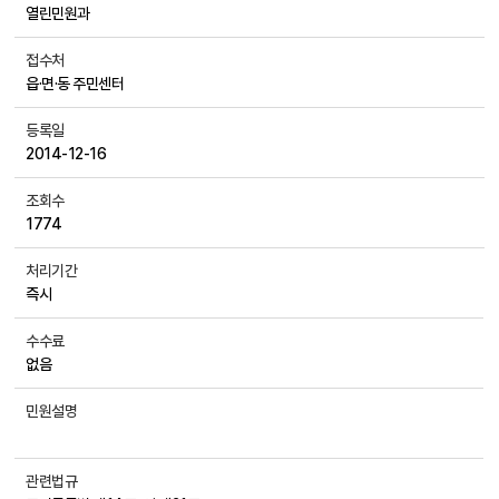
열린민원과
접수처
읍·면·동 주민센터
등록일
2014-12-16
조회수
1774
처리기간
즉시
수수료
없음
민원설명
관련법규