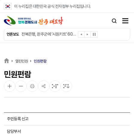
본문 바로가기
이 누리집은 대한민국 공식 전자정부 누리집입니다.
완주군 “여름휴가철 청소년 안전 지킨다”
완주 청소년, 삼성 임직원 만나 미래 진로 그린다
전북은행, 완주군에 ‘시원키트’ 60세트 기탁
언론보도
㈜새눈, 완주군에 성금 1,000만 원 기탁
완주 봉동읍, 희망나눔가게·행복빨래방 만족도 조사
유희태 완주군수, 친환경 농업인 현장 목소리 경청
완주 미래라이온스, 경로당 냉장고 후원
열린민원
민원편람
“일터에서 찾은 자신감” 완주군 장애인일자리 활발
민원편람
완주군, 파크골프장 운영 정비… “공정한 환경 조성”
완주 이서면, 홀몸 남성 위한 ‘이서천사 요리교실’
주민등록 신고
담당부서