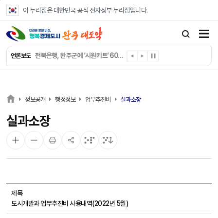
본문 바로가기
이 누리집은 대한민국 공식 전자정부 누리집입니다.
완주군 “여름휴가철 청소년 안전 지킨다”
완주 청소년, 삼성 임직원 만나 미래 진로 그린다
전북은행, 완주군에 ‘시원키트’ 60세트 기탁
언론보도
㈜새눈, 완주군에 성금 1,000만 원 기탁
완주 봉동읍, 희망나눔가게·행복빨래방 만족도 조사
유희태 완주군수, 친환경 농업인 현장 목소리 경청
완주 미래라이온스, 경로당 냉장고 후원
정보공개
행정정보
업무추진비
실과소장
“일터에서 찾은 자신감” 완주군 장애인일자리 활발
실과소장
완주군, 파크골프장 운영 정비… “공정한 환경 조성”
완주 이서면, 홀몸 남성 위한 ‘이서천사 요리교실’
제목
도시개발과 업무추진비 사용내역(2022년 5월)