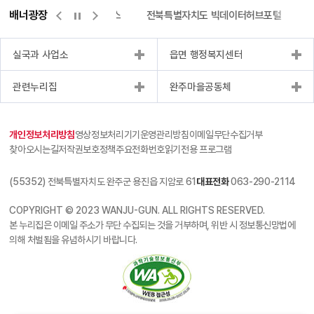
배너광장
측량바로처리센터
위택스
전북특별자치도 빅데이터허브포털
실국과 사업소
읍면 행정복지센터
관련누리집
완주마을공동체
개인정보처리방침
영상정보처리기기운영관리방침
이메일무단수집거부
찾아오시는길
저작권보호정책
주요전화번호
읽기전용 프로그램
(55352) 전북특별자치도 완주군 용진읍 지암로 61
대표전화
063-290-2114
COPYRIGHT © 2023 WANJU-GUN. ALL RIGHTS RESERVED.
본 누리집은 이메일 주소가 무단 수집되는 것을 거부하며, 위반 시 정보통신망법에
의해 처벌됨을 유념하시기 바랍니다.