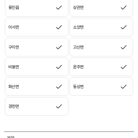
용진읍
상관면
이서면
소양면
구이면
고산면
비봉면
운주면
화산면
동상면
경천면