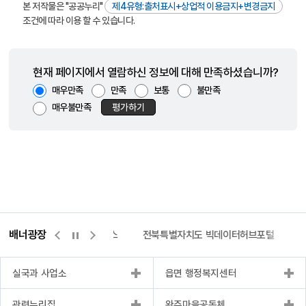
본 저작물은 "공공누리"
제4유형:출처표시+상업적 이용금지+변경금지
조건에 따라 이용 할 수 있습니다.
현재 페이지에서 열람하신 정보에 대해 만족하셨습니까?
매우만족
만족
보통
불만족
매우불만족
평가하기
배너광장
측량바로처리센터
위택스
전북특별자치도 빅데이터허브포털
실국과 사업소
읍면 행정복지센터
관련누리집
완주마을공동체