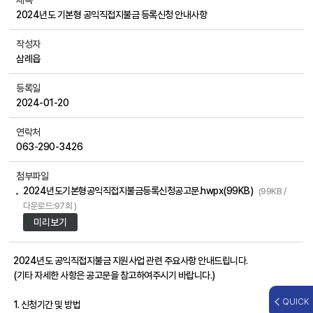
제목
2024년도 기본형 공익직접지불금 등록신청 안내사항
작성자
삼례읍
등록일
2024-01-20
연락처
063-290-3426
첨부파일
2024년도기본형공익직접지불금등록신청공고문.hwpx(99KB)
(99KB /
다운로드:97회 )
미리보기
2024년도 공익직접지불금 지원사업 관련 주요사항 안내드립니다.
(기타 자세한 사항은 공고문을 참고하여주시기 바랍니다.)
QUICK
1. 신청기간 및 방법