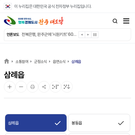
본문 바로가기
이 누리집은 대한민국 공식 전자정부 누리집입니다.
완주군 “여름휴가철 청소년 안전 지킨다”
완주 청소년, 삼성 임직원 만나 미래 진로 그린다
전북은행, 완주군에 ‘시원키트’ 60세트 기탁
언론보도
㈜새눈, 완주군에 성금 1,000만 원 기탁
완주 봉동읍, 희망나눔가게·행복빨래방 만족도 조사
유희태 완주군수, 친환경 농업인 현장 목소리 경청
완주 미래라이온스, 경로당 냉장고 후원
소통참여
군정소식
읍면소식
삼례읍
“일터에서 찾은 자신감” 완주군 장애인일자리 활발
삼례읍
완주군, 파크골프장 운영 정비… “공정한 환경 조성”
완주 이서면, 홀몸 남성 위한 ‘이서천사 요리교실’
삼례읍
봉동읍