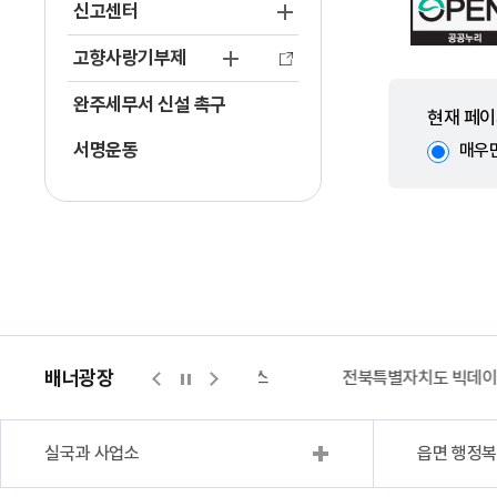
신고센터
고향사랑기부제
완주세무서 신설 촉구
현재 페이
서명운동
매우
배너광장
지적측량바로처리센터
위택스
전북특별자치도 빅데
실국과 사업소
읍면 행정