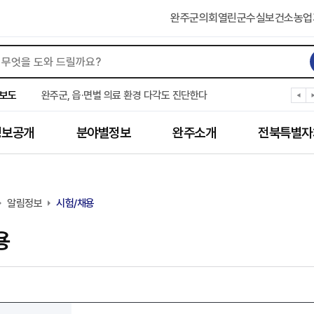
완주군의회
열린군수실
보건소
농업
완주군, ‘수의계약 총량제’ 개편 운영
완주군 청소년, 초록우산 지원으로 치과 치료
보도
완주군, 읍·면별 의료 환경 다각도 진단한다
완주군, 모바일 헬스케어 “내 건강 변화 직접 확인”
완주군 “여름휴가철 청소년 안전 지킨다”
정보공개
분야별정보
완주소개
전북특별자
완주 청소년, 삼성 임직원 만나 미래 진로 그린다
전북은행, 완주군에 ‘시원키트’ 60세트 기탁
㈜새눈, 완주군에 성금 1,000만 원 기탁
완주 봉동읍, 희망나눔가게·행복빨래방 만족도 조사
알림정보
유희태 완주군수, 친환경 농업인 현장 목소리 경청
시험/채용
용