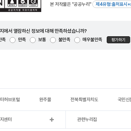
본 저작물은 "공공누리"
제4유형:출처표시+
지에서 열람하신 정보에 대해 만족하셨습니까?
만족
만족
보통
불만족
매우불만족
평가하기
이터허브포털
완주몰
전북특별자치도
국민신
복지센터
관련누리집