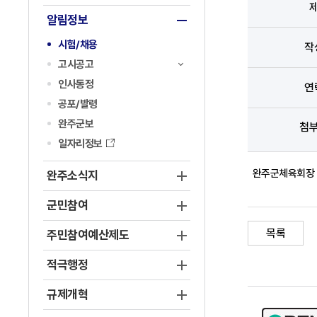
알림정보
시험/채용
작
고시공고
인사동정
연
공포/발령
완주군보
첨
일자리정보
완주군체육회장 
완주소식지
군민참여
목록
주민참여예산제도
적극행정
규제개혁