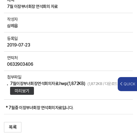
제목
7월 이장부녀회장 연석회의 자료
작성자
삼례읍
등록일
2019-07-23
연락처
0632903406
첨부파일
7월이장부녀회장연석회의자료.hwp(1,872KB)
(1,872KB / 다운로드:197회 )
QUICK
미리보기
* 7월중 이장부녀회장 연석회의자료입니다.
목록