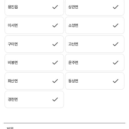
용진읍
상관면
이서면
소양면
구이면
고산면
비봉면
운주면
화산면
동상면
경천면