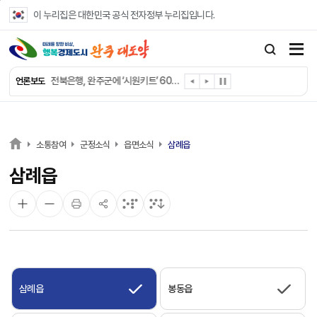
본문 바로가기
이 누리집은 대한민국 공식 전자정부 누리집입니다.
완주군 “여름휴가철 청소년 안전 지킨다”
완주 청소년, 삼성 임직원 만나 미래 진로 그린다
전북은행, 완주군에 ‘시원키트’ 60세트 기탁
언론보도
㈜새눈, 완주군에 성금 1,000만 원 기탁
완주 봉동읍, 희망나눔가게·행복빨래방 만족도 조사
유희태 완주군수, 친환경 농업인 현장 목소리 경청
완주 미래라이온스, 경로당 냉장고 후원
소통참여
군정소식
읍면소식
삼례읍
“일터에서 찾은 자신감” 완주군 장애인일자리 활발
삼례읍
완주군, 파크골프장 운영 정비… “공정한 환경 조성”
완주 이서면, 홀몸 남성 위한 ‘이서천사 요리교실’
삼례읍
봉동읍