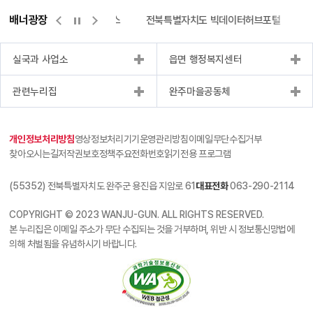
배너광장
측량바로처리센터
위택스
전북특별자치도 빅데이터허브포털
실국과 사업소
읍면 행정복지센터
관련누리집
완주마을공동체
개인정보처리방침
영상정보처리기기운영관리방침
이메일무단수집거부
찾아오시는길
저작권보호정책
주요전화번호
읽기전용 프로그램
(55352) 전북특별자치도 완주군 용진읍 지암로 61
대표전화
063-290-2114
COPYRIGHT © 2023 WANJU-GUN. ALL RIGHTS RESERVED.
본 누리집은 이메일 주소가 무단 수집되는 것을 거부하며, 위반 시 정보통신망법에
의해 처벌됨을 유념하시기 바랍니다.