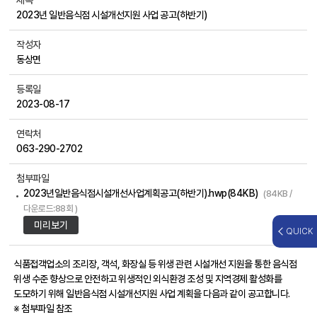
제목
2023년 일반음식점 시설개선지원 사업 공고(하반기)
작성자
동상면
등록일
2023-08-17
연락처
063-290-2702
첨부파일
2023년일반음식점시설개선사업계획공고(하반기).hwp(84KB)
(84KB /
다운로드:88회 )
미리보기
QUICK
식품접객업소의 조리장, 객석, 화장실 등 위생 관련 시설개선 지원을 통한 음식점
위생 수준 향상으로 안전하고 위생적인 외식환경 조성 및 지역경제 활성화를
도모하기 위해 일반음식점 시설개선지원 사업 계획을 다음과 같이 공고합니다.
※ 첨부파일 참조