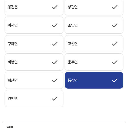
용진읍
상관면
이서면
소양면
구이면
고산면
비봉면
운주면
화산면
동상면
경천면