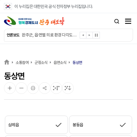
본문 바로가기
이 누리집은 대한민국 공식 전자정부 누리집입니다.
완주군, ‘수의계약 총량제’ 개편 운영
완주군 청소년, 초록우산 지원으로 치과 치료
완주군, 읍·면별 의료 환경 다각도 진단한다
언론보도
완주군, 모바일 헬스케어 “내 건강 변화 직접 확인”
완주군 “여름휴가철 청소년 안전 지킨다”
완주 청소년, 삼성 임직원 만나 미래 진로 그린다
전북은행, 완주군에 ‘시원키트’ 60세트 기탁
소통참여
군정소식
읍면소식
동상면
㈜새눈, 완주군에 성금 1,000만 원 기탁
동상면
완주 봉동읍, 희망나눔가게·행복빨래방 만족도 조사
유희태 완주군수, 친환경 농업인 현장 목소리 경청
삼례읍
봉동읍