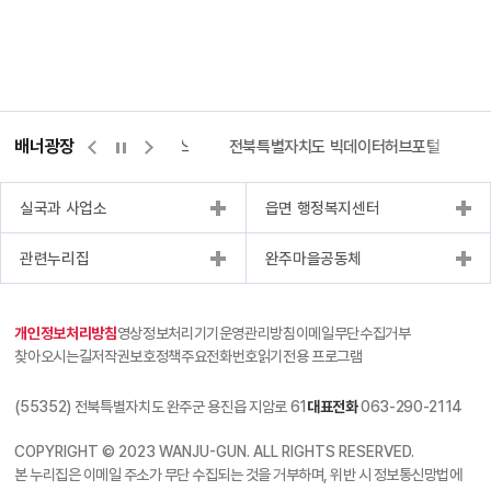
배너광장
측량바로처리센터
위택스
전북특별자치도 빅데이터허브포털
실국과 사업소
읍면 행정복지센터
관련누리집
완주마을공동체
개인정보처리방침
영상정보처리기기운영관리방침
이메일무단수집거부
찾아오시는길
저작권보호정책
주요전화번호
읽기전용 프로그램
(55352) 전북특별자치도 완주군 용진읍 지암로 61
대표전화
063-290-2114
COPYRIGHT © 2023 WANJU-GUN. ALL RIGHTS RESERVED.
본 누리집은 이메일 주소가 무단 수집되는 것을 거부하며, 위반 시 정보통신망법에