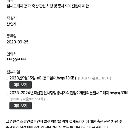
제목
철새도래지 공고: 축산 관련 차량 및 종사자의 진입이 제한
작성자
산업계
등록일
2023-09-25
연락처
***29*****
첨부파일
2023년9월15일-a0-공고결재.hwp(13KB)
(13KB / 다운로드:83회 )
미리보기
2023~2024년축산관련차량및종사자의진입이제한되는철새도래지.hwpx(33K
(33KB / 다운로드:79회 )
미리보기
고 병원성 조류인플루엔자 발생 예방을 위해 철새도래지에 대한 축산 관련 차량 및
종사자의 진입 제한 조치의 적용 기간 및 범위를 다음과 같이 공고합니다.