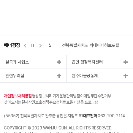
배너광장
측량바로처리센터
위택스
전북특별자치도 빅데이터허브포털
실국과 사업소
읍면 행정복지센터
관련누리집
완주마을공동체
개인정보처리방침
영상정보처리기기운영관리방침
이메일무단수집거부
찾아오시는길
저작권보호정책
주요전화번호
읽기전용 프로그램
(55352) 전북특별자치도 완주군 용진읍 지암로 61
대표전화
063-290-2114
COPYRIGHT © 2023 WANJU-GUN. ALL RIGHTS RESERVED.