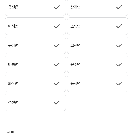
용진읍
상관면
이서면
소양면
구이면
고산면
비봉면
운주면
화산면
동상면
경천면