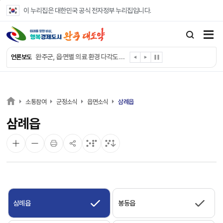
본문 바로가기
이 누리집은 대한민국 공식 전자정부 누리집입니다.
완주군, ‘수의계약 총량제’ 개편 운영
완주군 청소년, 초록우산 지원으로 치과 치료
완주군, 읍·면별 의료 환경 다각도 진단한다
언론보도
완주군, 모바일 헬스케어 “내 건강 변화 직접 확인”
완주군 “여름휴가철 청소년 안전 지킨다”
완주 청소년, 삼성 임직원 만나 미래 진로 그린다
전북은행, 완주군에 ‘시원키트’ 60세트 기탁
소통참여
군정소식
읍면소식
삼례읍
㈜새눈, 완주군에 성금 1,000만 원 기탁
삼례읍
완주 봉동읍, 희망나눔가게·행복빨래방 만족도 조사
유희태 완주군수, 친환경 농업인 현장 목소리 경청
삼례읍
봉동읍