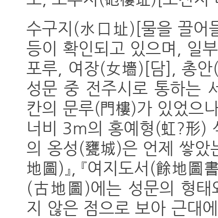
수구지(水口址)[물을 끌어
등이 확인되고 있으며, 일부
포루, 여장(女墻)[담], 총안
성문 중 전주시로 통하는 
칸의 문루(門樓)가 있었으나
너비 3m의 홍예형(虹?形) 
의 옹성(甕城)은 언제 쌓았
地圖)』, 『여지도서(餘地圖書
(古地圖)에는 성문의 형태
지 않은 점으로 보아 근대에