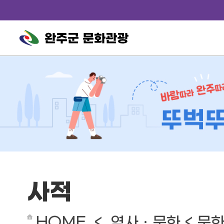
완주군 문화관광
사적
HOME < 역사ㆍ문화 < 문화