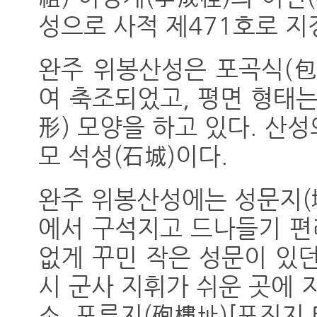
성으로 사적 제471호로 지
완주 위봉산성은 포곡식(包
여 축조되었고, 평면 형태
形) 모양을 하고 있다. 산성
모 석성(石城)이다.
완주 위봉산성에는 성문지(城
에서 구석지고 드나들기 편
없게 꾸민 작은 성문이 있던
시 군사 지휘가 쉬운 곳에 
소, 포루지(砲樓址)[포진지 