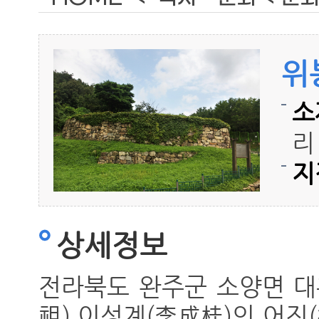
위
소
리
지
상세정보
전라북도 완주군 소양면 대
祖) 이성계(李成桂)의 어진