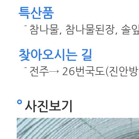
특산품
참나물, 참나물된장, 솔
찾아오시는 길
전주→ 26번국도(진안방
사진보기