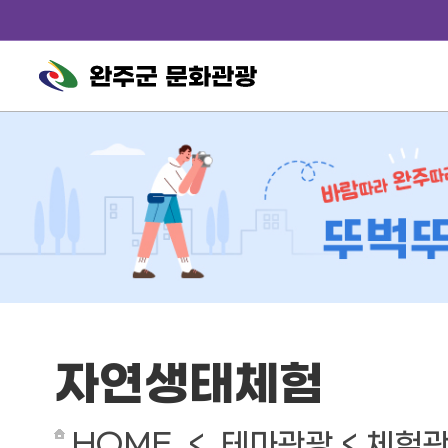
완주군 문화관광
자연생태체험
HOME < 테마관광 < 체험관