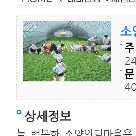
소
주
2
문
4
상세정보
늘 행복한 소양인덕마을은 