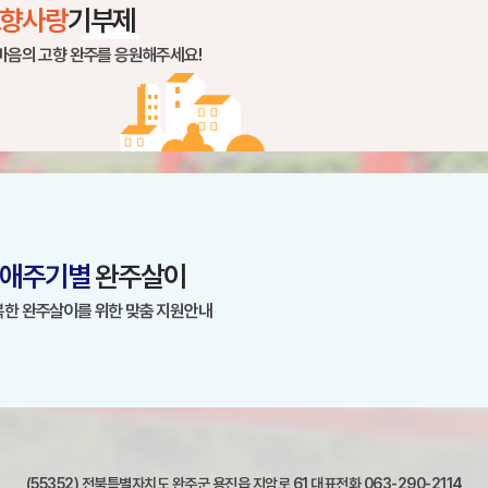
향사랑
기부제
마음의 고향 완주를 응원해주세요!
애주기별
완주살이
복한 완주살이를 위한 맞춤 지원안내
(55352) 전북특별자치도 완주군 용진읍 지암로 61 대표전화 063-290-2114