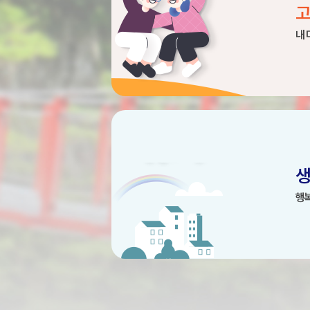
고
내 
생
행