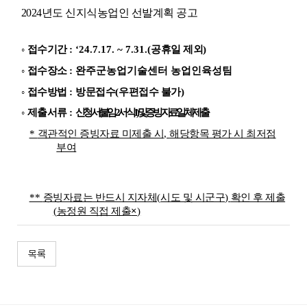
2024년도 신지식농업인 선발계획 공고
◦
접수기간
: ‘24.7.17. ~ 7.31.
(
공휴일 제외
)
◦
접수장소
: 완주군농업기술센터 농업인육성팀
◦
접수방법
:
방문접수
(
우편접수 불가
)
◦
제출서류
:
신청서
(붙임2
서식
1
)
및 증빙자료 일체 제출
*
객관적인 증빙자료 미제출 시
,
해당항목 평가 시 최저점
부여
**
증빙자료는 반드시 지자체
(
시도 및 시군구
)
확인 후 제출
(
농정원 직접 제출
×
)
목록