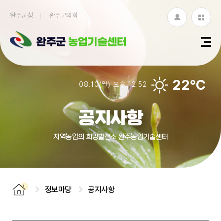
완주군청
완주군의회
로
누
그
리
인
집
22℃
08.10(월) 오후 12:52
모
아
공지사항
보
지역농업의 희망발전소 완주농업기술센터
기
정보마당
공지사항