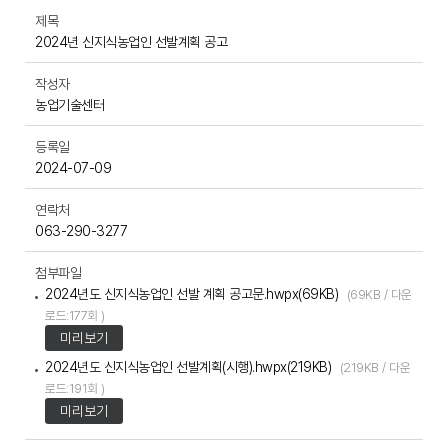
제목
2024년 신지식농업인 선발계획 공고
작성자
농업기술센터
등록일
2024-07-09
연락처
063-290-3277
첨부파일
2024년도 신지식농업인 선발 계획 공고문.hwpx(69KB)
(69KB / 다운
로드:177회 )
미리보기
2024년도 신지식농업인 선발계획(시행).hwpx(219KB)
(219KB / 다운
로드:191회 )
미리보기