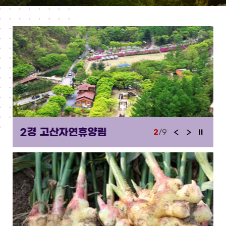
전
음
지
2경 고산자연휴양림
2
/9
이
다
정
전
음
지