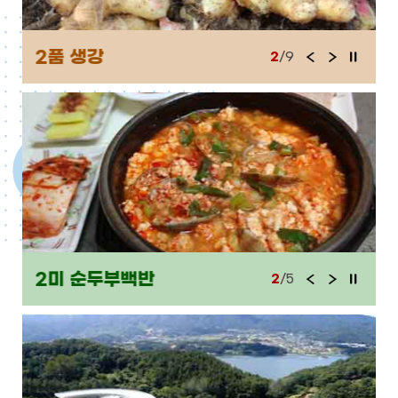
2품 생강
2
/9
이
다
정
전
음
지
2미 순두부백반
2
/5
이
다
정
전
음
지