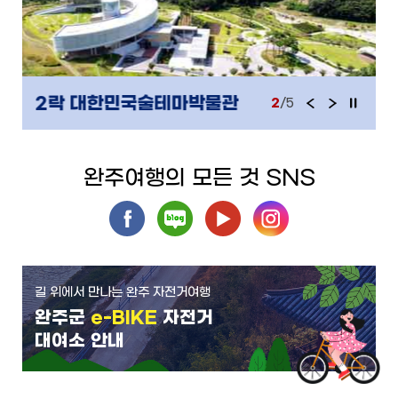
2락 대한민국술테마박물관
2
/5
이
다
정
전
음
지
완주여행의 모든 것 SNS
페이스
블로그
유튜브
인스타
북
그램
길 위에서 만나는 완주 자전거여행
완주군
e-BIKE
자전거
대여소 안내