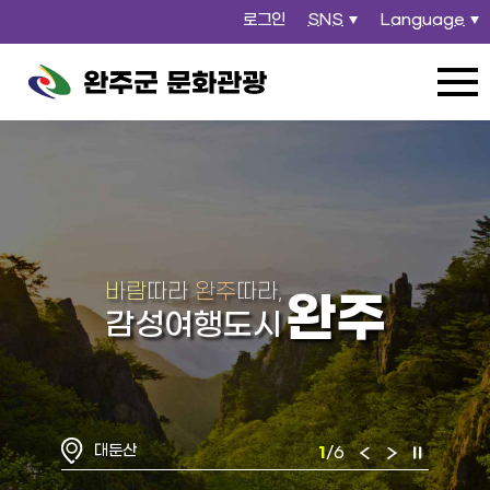
로그인
SNS
Language
열
열
기
기
2026.08.07 Fri 23:02
완주군 문화관광
전체메뉴
열기
바람
따라
완주
따라,
완주
감성여행도시
비비정
2
/6
이
다
정