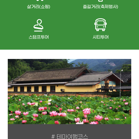
살거리(쇼핑)
즐길거리(축제행사)
스탬프투어
시티투어
# 테마여행코스