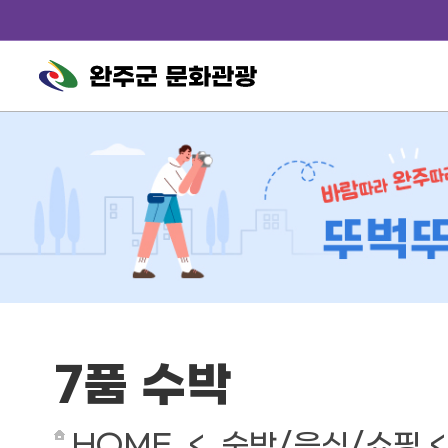
완주군 문화관광
7품 수박
HOME < 숙박/음식/쇼핑 <