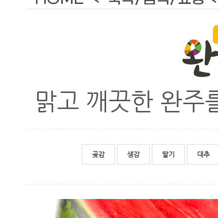
맑고 깨끗한 완주
곶감
생강
딸기
대추