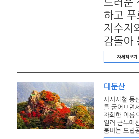
드러운 
하고 푸
저수지와
감돌아 
자세히보기
대둔산
사시사철 등
를 굽어보면서
자화한 이름으
일러 큰두메산
붐비는 도립공