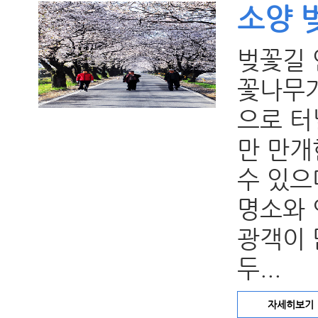
소양 
벚꽃길 
꽃나무가
으로 터
만 만개
수 있으
명소와 
광객이 
두...
자세히보기