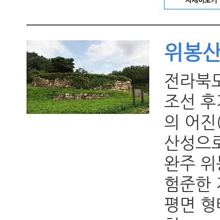
자세히보기
위봉
전라북도
조선 후
의 어진
산성으로
완주 위
험준한 
평면 형