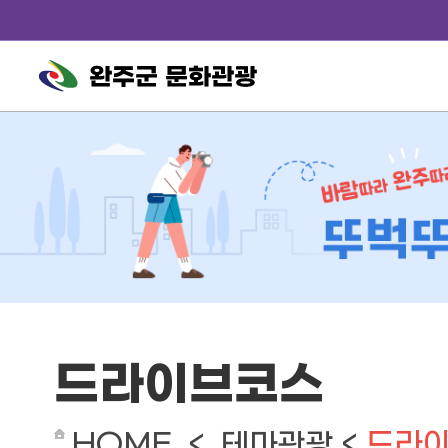
완주군 문화관광
드라이브코스
드라
HOME < 테마관광 <