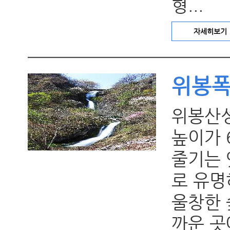
형...
자세히보기
위봉
위봉산
높이가 
줄기는 
로 유명
울창한 
까운 곳