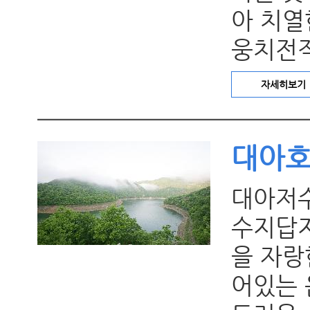
아 치열
웅치전적.
자세히보기
대아
대아저
수지답지
을 자랑
어있는 