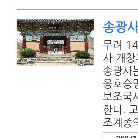
송광
무려 1
사 개창
송광사는
응호승명
보조국사
한다. 
조계종의