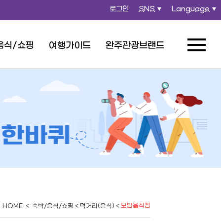
로그인
SNS
Language
열
열
기
기
음식/쇼핑
여행가이드
완주관광브랜드
전체메뉴
열기
모범음식점
HOME < 숙박/음식/쇼핑 < 먹거리(음식) <