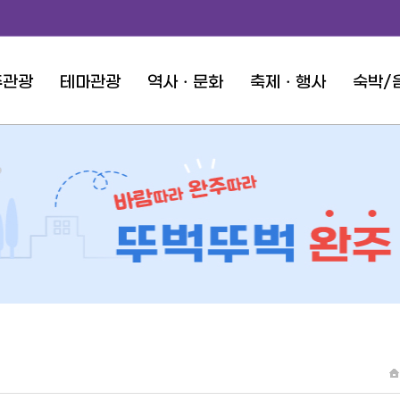
주관광
테마관광
역사ㆍ문화
축제ㆍ행사
숙박/