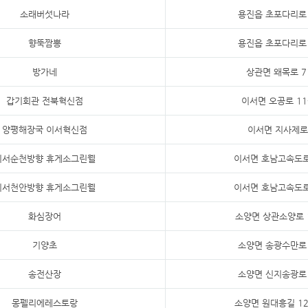
소래버섯나라
용진읍 초포다리로 
향뚝짬뽕
용진읍 초포다리로 
방가네
상관면 왜목로 7
갑기회관 전북혁신점
이서면 오공로 11
양평해장국 이서혁신점
이서면 지사제로
이서순천방향 휴게소그린웰
이서면 호남고속도로
이서천안방향 휴게소그린웰
이서면 호남고속도로
화심장어
소양면 상관소양로 
기양초
소양면 송광수만로 
송전산장
소양면 신지송광로 
몽펠리에레스토랑
소양면 원대흥길 12