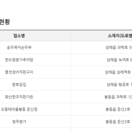
현황
업소명
소재지(도로명
송우즉석순두부
삼례읍 과학로 5
한도령본가추어탕
삼례읍 녹색로 6
풍천장어직판구이
삼례읍 삼례역로 
본토담집
삼례읍 왕궁로 1
화산한우직판가든
봉동읍 과학로 10
오동태마을봉동 둔산점
봉동읍 둔산2로 
청주본가
봉동읍 둔산3로 