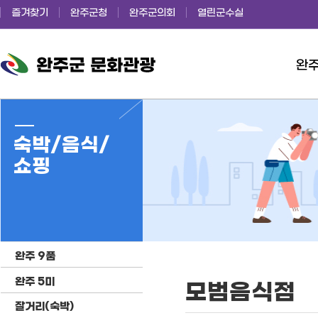
즐겨찾기
완주군청
완주군의회
열린군수실
완
완주군 문화관광
숙박/음식/
쇼핑
완주 9품
완주 5미
모범음식점
잘거리(숙박)