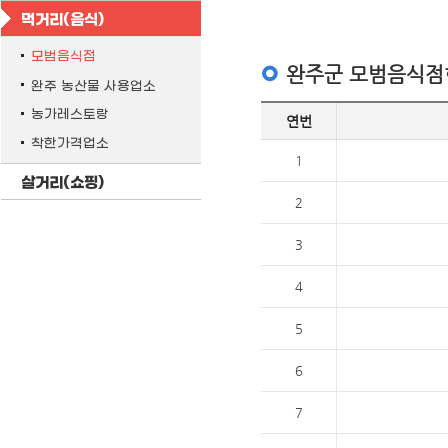
먹거리(음식)
모범음식점
완주군 모범음식점
완주 농산물 사용업소
농가레스토랑
연번
착한가격업소
1
살거리(쇼핑)
2
3
4
5
6
7