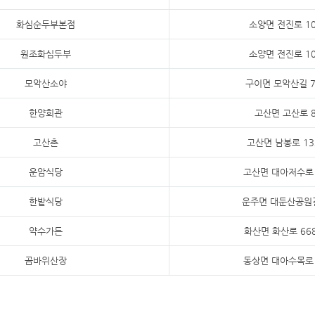
화심순두부본점
소양면 전진로 10
원조화심두부
소양면 전진로 10
모악산소야
구이면 모악산길 7
한양회관
고산면 고산로 8
고산촌
고산면 남봉로 13
운암식당
고산면 대아저수로 
한밭식당
운주면 대둔산공원길
약수가든
화산면 화산로 668
곰바위산장
동상면 대아수목로 