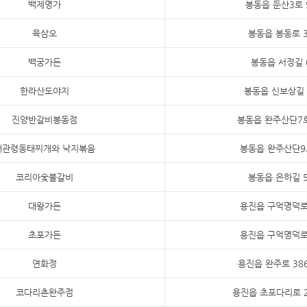
백제명가
봉동읍 둔산3로 
육삼오
봉동읍 봉동로 3
백궁가든
봉동읍 서정길 
한라산도야지
봉동읍 신보상길 
진양반갈비봉동점
봉동읍 완주산단7로
대관령동태찌개와 낙지볶음
봉동읍 완주산단9
코리아숯불갈비
봉동읍 은하길 5
대왕가든
용진읍 구억명덕로
초포가든
용진읍 구억명덕로
연화정
용진읍 완주로 386
코다리촌완주점
용진읍 초포다리로 2