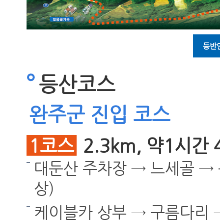
등반
등산코스
완주군 진입 코스
1코스
2.3km, 약1시간
대둔산 주차장 → 느세골 →
상)
케이블카 상부 → 구름다리 → 