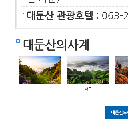
대둔산 관광호텔
: 063-
대둔산의사계
봄
여름
대둔산도