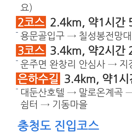
요)
2코스
2.4km, 약1시간
용문골입구 → 칠성봉전망대 
3코스
3.4km, 약2시간
운주면 완창리 안심사 → 지
은하수길
3.4km, 약1
대둔산호텔 → 말로온계곡 →
쉼터 → 기동마을
충청도 진입코스