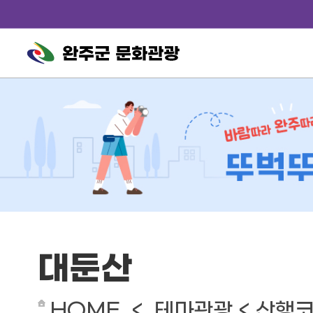
완주군 문화관광
대둔산
HOME < 테마관광 < 산행코