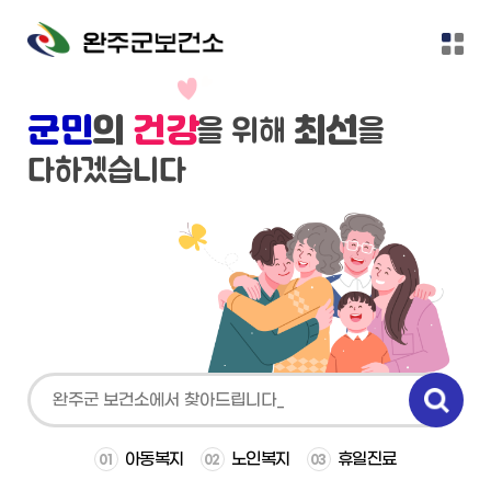
본문 바로가기
군민
의
건강
최선
을 위해
을
다하겠습니다
아동복지
노인복지
휴일진료
01
02
03