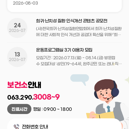
이용 시 겪는 숙박 및 경제적 부담을 완화하고 안정적인 치료
2026-08-03
를 받을 수 있도록 「희귀질환자 쉼터」를 무료로 운영하고 있
다 하오니 붙임의 홍보자료 참고하여 주시기 바랍니다.
희귀·난치성 질환 인식개선 콘텐츠 공모전
24
(사)한국희귀·난치성질환연합회에서 희귀·난치성질환
2026-07
에 대한 사회적 인식 개선과 공감대 확산을 위해 「희귀
·난치성질환 인식개선 콘텐츠 공모전」을 개최하오니,
많은 관심과 참여 바랍니다!
운동프로그램실 3기 이용자 모집
13
모집기간 : 2026.07.13.(월) ~ 08.14.(금) 방문접
2026-07
수 모집대상 :성인(19~64세, 완주군민 또는 관내 직장
인) 대사증후군 관련 질환이 없고, BMI_23~30
이내 단, 신체 및 정신 건강상 활동에 제약이 없
는 분 모집인원 : 16명(선착순) 운영기간 : 2026.
보건소
안내
08.03 (월) ~10.30 (금) 3개월 운영장소 : 완주군보
건소 운동프로그램실 운영내용 : 기초건강 측정 및 건
3008~9
063.290.
강관리프로그램 제공 이용시간 : 오전 10시~11시, 오후
13:00~16:00 문의전화 : 063)290-3005, 3066,
진료시간
평일 : 09:00 ~ 18:00
3039
전화번호 안내