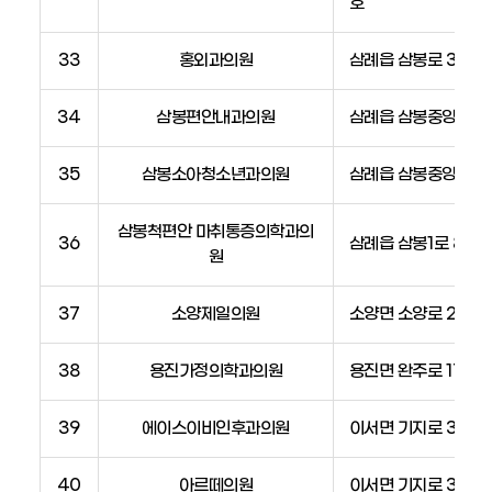
호
33
홍외과의원
삼례읍 삼봉로 35, 1
34
삼봉편안내과의원
삼례읍 삼봉중앙로 9,
35
삼봉소아청소년과의원
삼례읍 삼봉중앙로 9
삼봉척편안 마취통증의학과의
36
삼례읍 삼봉1로 8-4
원
37
소양제일의원
소양면 소양로 204
38
용진가정의학과의원
용진면 완주로 179
39
에이스이비인후과의원
이서면 기지로 35
40
아르떼의원
이서면 기지로 35, 4