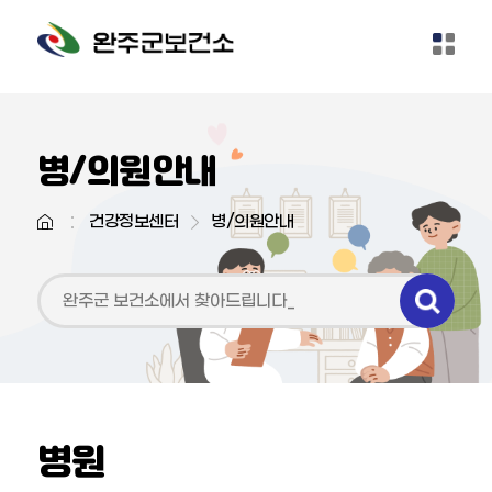
본문 바로가기
병/의원안내
건강정보센터
병/의원안내
병/의원안내
병원
약국안내
야간/휴일진료의료기관 및 약국안내