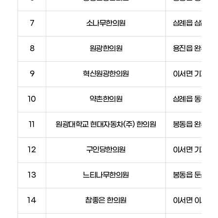
번
호,
7
소나무한의원
삼례읍 삼례역로
비
고)
8
원광한의원
용진읍 완주로 2
9
혁신원광한의원
이서면 기지로 5
10
약촌한의원
삼례읍 동학로 
11
원광대학교 현대자동차(주) 한의원
봉동읍 완주산단
12
구인당한의원
이서면 기지로 4
13
느티나무한의원
봉동읍 둔산3로
14
참좋은 한의원
이서면 이서로 