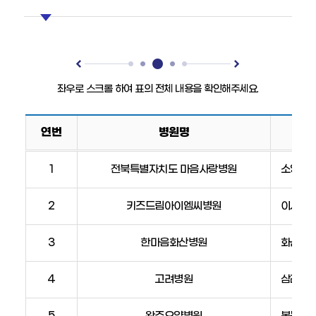
자가진단
장기등기증희망
응급처치정보
연번
병원명
병
1
전북특별자치도 마음사랑병원
소양면 
원
안
2
키즈드림아이엠씨병원
이서면 
내
표
(병
3
한마음화산병원
화산면 
원
명,
4
고려병원
삼례읍 
주
소,
5
완주요양병원
봉동읍 둔