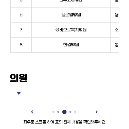
전
화
6
실로암병원
용진읍 
번
호,
비
7
성바오로복지병원
소양면 
고)
8
한길병원
봉동읍 
의원