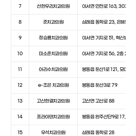
번
7
선한우리치과의원
이서면 안전로 163, 303호
호,
비
8
준치과의원
삼례읍 동학로 23, 은혜빌딩 
고)
9
정승룡치과의원
이서면 기지로 51, 혁신빌딩2
10
미소준치과의원
이서면 기지로 56, 2층 203
11
아리수치과의원
봉동읍 둔산1로 121, 모아
12
e-조은 치과의원
봉동읍 둔산3로 79
13
고산한결치과의원
고산면 고산로 88
14
프라이덴치과의원
봉동읍 완주산단9로 17, 백
15
우석치과의원
삼례읍 동학로 28