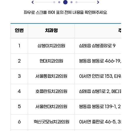
연번
치과명
주소
치
1
삼봉이치과의원
삼례읍 삼봉중앙로 9
과
의
2
현대치과의원
봉동읍 봉동로 466-19, 2
원
안
내
3
서울통합치과의원
이서면 안전로 153, 타워숲 2
표
(치
4
호플란트치과의원
삼례읍 삼봉1로 2, 메디컬프라
과
명,
5
서울현대치과의원
봉동읍 봉동로 139-1, 2층
주
소,
6
혁신굿모닝치과의원
이서면 출판로 46-5, 3층 3
전
화