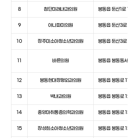
8
첨단미래내과의원
봉동읍 둔산1로 118
9
아나파미의원
봉동읍 둔산3로 70,
10
정주미소아청소년과의원
봉동읍 둔산3로 79,
11
바른의원
봉동읍 봉동동서로 14
12
봉동현대정형외과의원
봉동읍 봉동로 119
13
박내과의원
봉동읍 봉동로 129
14
중앙마취통증의학과의원
봉동읍 봉동로 133, 
15
장성희소아청소년과의원
봉동읍 봉동로 135