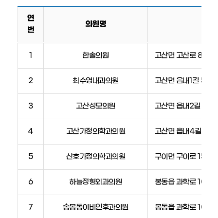
연
의원명
번
의
1
한솔의원
고산면 고산로 81
원
안
2
최수영내과의원
고산면 읍내1길 5
내
표
(의
3
고산성모의원
고산면 읍내2길 9
원
명,
4
고산가정의학과의원
고산면 읍내4길 8, 1
주
소,
5
산호가정의학과의원
구이면 구이로 1507
전
화
6
하늘정형외과의원
봉동읍 과학로 1033
번
호,
비
7
송봉동이비인후과의원
봉동읍 과학로 1033,
고)