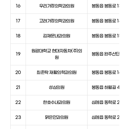
16
우리가정의학과의원
봉동읍 봉동로 139
17
고려가정의학과의원
봉동읍 봉동로 145
18
김재문내과의원
봉동읍 봉동로 157,
원광대학교 현대자동차(주)의
19
봉동읍 완주산단5로 1
원
20
최준탁 재활의학과의원
봉동읍 봉동로 160
21
성심의원
봉동읍 하월길 45
22
한호수내과의원
삼례읍 동학로 23
23
맑은안과의원
삼례읍 동학로 23, 2