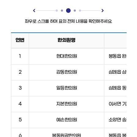
연번
한의원명
한
1
현대한의원
봉동읍 완주산단9
의
원
2
감동한의원
삼례읍 삼봉1로 2
안
내
표
3
일등한의원
삼례읍 동학로 4
(한
의
4
지본한의원
이서면 기지로 3
원,
주
5
예손한의원
소양면 송광수만
소,
전
6
봉동원광한의원
봉동읍 봉동동서로
화