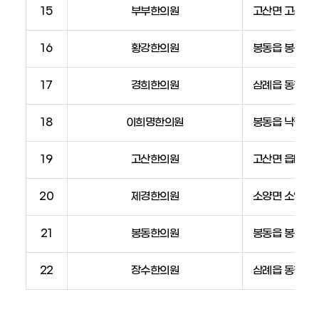
15
부부한의원
고산면 고산로 
16
황강한의원
봉동읍 봉동동서
17
경희한의원
삼례읍 동학로 
18
이희명한의원
봉동읍 낙평장기
19
고산한의원
고산면 읍내2길
20
제경한의원
소양면 소양로 2
21
봉동한의원
봉동읍 봉동로 1
22
장수한의원
삼례읍 동학로 