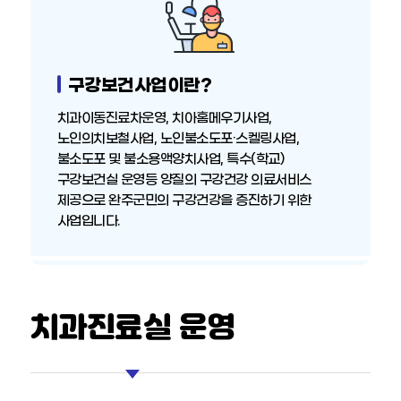
암관리사업
의료비지원사업
구강보건사업이란?
방문건강관리사업
정신건강사업
치과이동진료차운영, 치아홈메우기사업,
노인의치보철사업, 노인불소도포·스켈링사업,
한의약보건사업
불소도포 및 불소용액양치사업, 특수(학교)
구강보건실 운영등 양질의 구강건강 의료서비스
치매관리사업
제공으로 완주군민의 구강건강을 증진하기 위한
구강보건사업
사업입니다.
치과진료실 운영